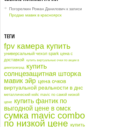
Погорелкин Роман Данилович
к записи
Продаю мавик в красноярск
ТЕГИ
fpv камера купить
универсальный чехол spark цена с
доставкой
купить виртуальные очки по акции в
купить
димитровград
солнцезащитная шторка
мавик эйр
цена очков
виртуальной реальности в днс
металлический кейс mavic по самой низкой
купить фантик по
цене
выгодной цене в омск
сумка mavic combo
по низкой цене
купить