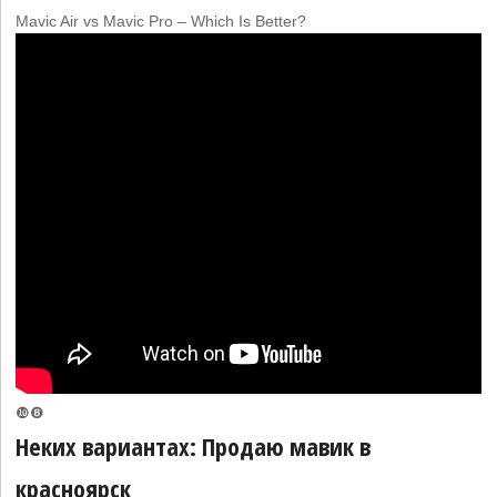
Mavic Air vs Mavic Pro – Which Is Better?
❿❽
Неких вариантах: Продаю мавик в
красноярск