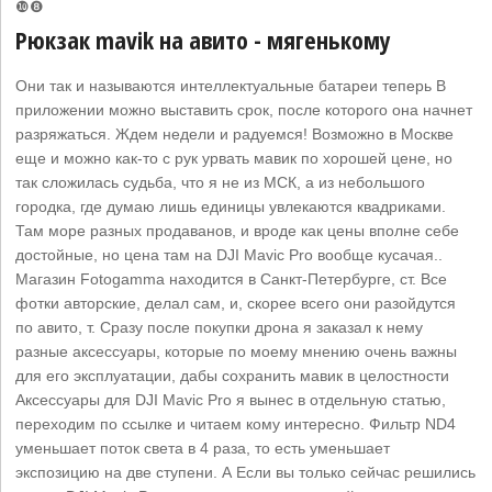
❿❽
Рюкзак mavik на авито - мягенькому
Они так и называются интеллектуальные батареи теперь В
приложении можно выставить срок, после которого она начнет
разряжаться. Ждем недели и радуемся! Возможно в Москве
еще и можно как-то с рук урвать мавик по хорошей цене, но
так сложилась судьба, что я не из МСК, а из небольшого
городка, где думаю лишь единицы увлекаются квадриками.
Там море разных продаванов, и вроде как цены вполне себе
достойные, но цена там на DJI Mavic Pro вообще кусачая..
Магазин Fotogamma находится в Санкт-Петербурге, ст. Все
фотки авторские, делал сам, и, скорее всего они разойдутся
по авито, т. Сразу после покупки дрона я заказал к нему
разные аксессуары, которые по моему мнению очень важны
для его эксплуатации, дабы сохранить мавик в целостности
Аксессуары для DJI Mavic Pro я вынес в отдельную статью,
переходим по ссылке и читаем кому интересно. Фильтр ND4
уменьшает поток света в 4 раза, то есть уменьшает
экспозицию на две ступени. А Если вы только сейчас решились