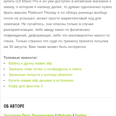
купить DJI Mavic Pro и он уже доступен в китайском магазине к
заказу, о котором я напишу далее, то думаю однозначно нужно
брать версию Platinum! Рюкзау я по обзору разницы вообще
почти не услышал, может просто маркетинговый ход для
хомячков. Не пугайтесь, они опасны только в случае
разгерметизации, либо ввиду каких-то физических
повреждений, деформации, либо что маловероятно какого-то
глюка. Только странно что судя по трекингу принята посылка
аж 30 августа. Вам также может быть интересно.
Топовые новости:
Battery к дрону мавик эйр
Заказать очки гуглес к селфидрону в томск
Запасные лопасти к коптеру phantom
Купить мавик айр дешево в астрахань
Кофр для фантом 3
ОБ АВТОРЕ
Захаркин Петр Леонидович
|
Website
|
Twitter