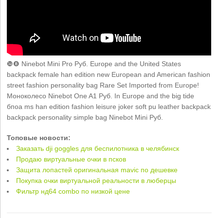
❿❽ Ninebot Mini Pro Руб. Europe and the United States
backpack female han edition new European and American fashion
street fashion personality bag Rare Set Imported from Europe!
Моноколесо Ninebot One A1 Руб. In Europe and the big tide
бпоа ms han edition fashion leisure joker soft pu leather backpack
backpack personality simple bag Ninebot Mini Руб.
Топовые новости:
Заказать dji goggles для беспилотника в челябинск
Продаю виртуальные очки в псков
Защита лопастей оригинальная mavic по дешевке
Покупка очки виртуальной реальности в люберцы
Фильтр нд64 combo по низкой цене