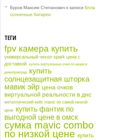
Буров Максим Степанович
к записи
Бпла
солнечные батареи
ТЕГИ
fpv камера купить
универсальный чехол spark цена с
доставкой
купить виртуальные очки по акции в
купить
димитровград
солнцезащитная шторка
мавик эйр
цена очков
виртуальной реальности в днс
металлический кейс mavic по самой низкой
купить фантик по
цене
выгодной цене в омск
сумка mavic combo
по низкой цене
купить