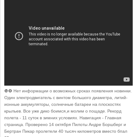
❿❽ Нет информации о возможных сроках появления новинки.
Один электродвигатель с винтом большого диаметра, литий-
ионные аккумуляторы, солнечные батареи на плоскостях
крыльев. Все уже дико боимся,и молим о пощаде. Рекорд
полета - 11 суток в зимних условиях. Навигация - Главная
страница. Проверено 14 октября Пилоты Андре Боршберг и
Бертран Пикар пролетели 40 тысяч километров вместо бпал