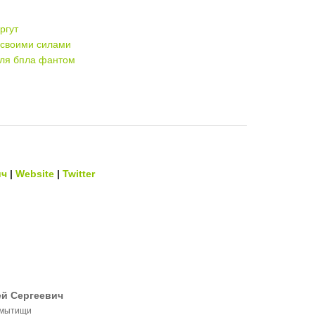
ргут
 своими силами
для бпла фантом
ич
|
Website
|
Twitter
й Сергеевич
в мытищи