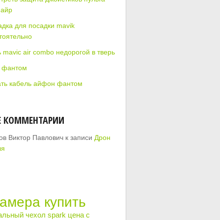
 айр
дка для посадки mavik
тоятельно
 mavic air combo недорогой в тверь
 фантом
ать кабель айфон фантом
Е КОММЕНТАРИИ
ов Виктор Павлович
к записи
Дрон
ля
камера купить
альный чехол spark цена с