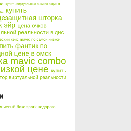
ой
купить виртуальные очки по акции в
купить
ад
цезащитная шторка
к эйр
цена очков
льной реальности в днс
ский кейс mavic по самой низкой
пить фантик по
ной цене в омск
ка mavic combo
низкой цене
купить
тор виртуальной реальности
КИ
ниевый бокс spark недорого