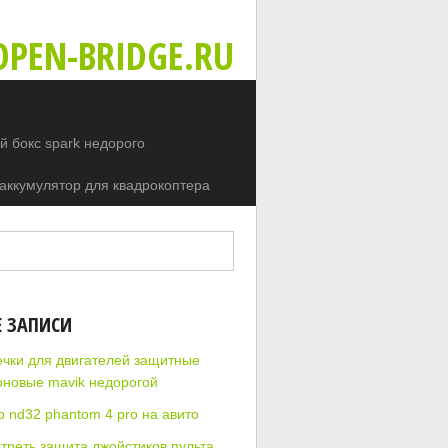
PEN-BRIDGE.RU
 бокс spark недорого
аккумулятор для квадрокоптера
Е ЗАПИСИ
чки для двигателей защитные
оновые mavik недорогой
р nd32 phantom 4 pro на авито
треть защита джойстиков пульта