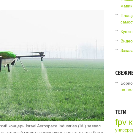
мавик
Площа
самос
Купить
Видео
Заказ
СВЕЖИ
Борис
на по
ТЕГИ
fpv 
кий концерн Israel Aerospace Industries (IAI) заявил
универс
та, который может эвакуировать солдат с поля боя и