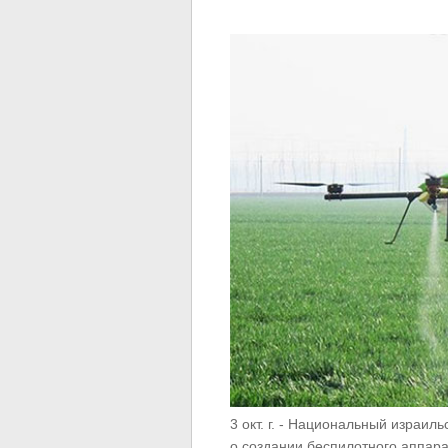
3 окт. г. - Национальный израильс
о создании беспилотного аппара