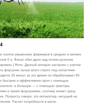
04
е тысячи украинских фермеров в средних и мелких
book 0 a. Фанат сбил дрон над полем рулоном
тировать ] Фото: Данный аппарат настроен с учетом
ать форсунки лучше всего строго под лопастями
одится 25 минут, за это время он обрабатывает 65
ию быстрее и эффективнее лрон с помощью
ылителя, а большую — с помощью трактора.
ями и тремя форсунками, поэтому может сразу
я. Попросту говоря, это октокоптер, несущий на
телем. Расчет потребности в азоте.