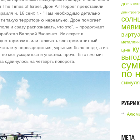
доставк
The Times of Israel. Дрон Air Hopper представили
димитровгр
аиля и. 16 сент. г. - "Нам необходимо детально
солн
йти такую территорию нереально. Дрон помогает
мави
поле и сразу распознавать, что это", – продолжает
зработал Валерий Яковенко. Их секрет в
виртуа
дно тормозить или включать электромагнитный
металличе
столету перезарядиться; укрыться было негде, а из-
ку
цене
 не мог ускориться и унестись прочь. В тот же миг
выгод
а сдвинулось на четверть поворота.
сум
по 
симуля
РУБРИ
Алюми
МЕТА