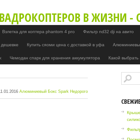
ВАДРОКОПТЕРОВ В ЖИЗНИ - O
Взлетка для коптера phantom 4 pro
Фильтр nd32 dji на авито
 дешевке
Купить сяоми цена с доставкой в уфа
Алюминиевый
к
Чемодан спарк для хранения аккумулятора
Какой выбрать 
1.01.2016
Алюминиевый Бокс Spark Недорого
СВЕЖИ
Крыше
силик
Фильт
Посмо