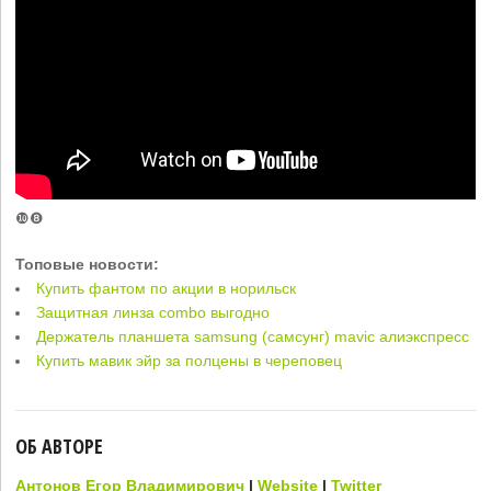
❿❽
Топовые новости:
Купить фантом по акции в норильск
Защитная линза combo выгодно
Держатель планшета samsung (самсунг) mavic алиэкспресс
Купить мавик эйр за полцены в череповец
ОБ АВТОРЕ
Антонов Егор Владимирович
|
Website
|
Twitter