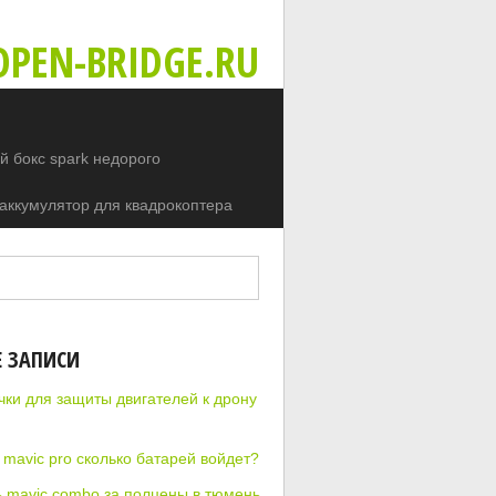
PEN-BRIDGE.RU
 бокс spark недорого
аккумулятор для квадрокоптера
Е ЗАПИСИ
чки для защиты двигателей к дрону
 mavic pro сколько батарей войдет?
ь mavic combo за полцены в тюмень