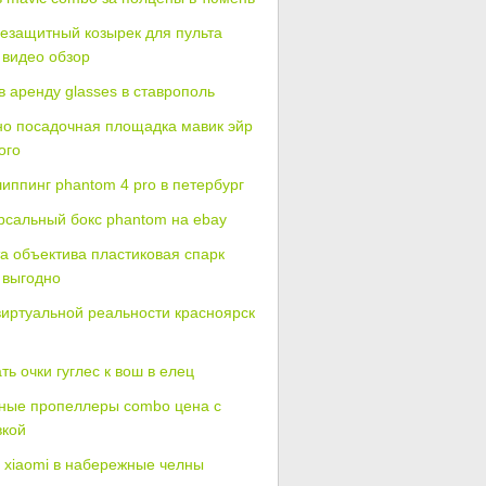
езащитный козырек для пульта
 видео обзор
в аренду glasses в ставрополь
но посадочная площадка мавик эйр
ого
иппинг phantom 4 pro в петербург
рсальный бокс phantom на ebay
а объектива пластиковая спарк
 выгодно
виртуальной реальности красноярск
ть очки гуглес к вош в елец
ные пропеллеры combo цена с
вкой
 xiaomi в набережные челны