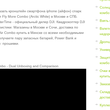
Солнц
комбо
r Fly More Combo (Arctic White) в Москве и СПБ.
Взять 
terTime - официальный дилер DJI. Квадрокоптер DJI
еристики. Магазины в Москве и Сочи, доставка по
Взлет
 Air Combo купить в Минске со всеми необходимыми
недор
олучаете пару запасных батарей, Power Bank и
Дропш
: прошивки.
Униве
Защит
комбо
ombo - Dual Unboxing and Comparison
Очки 
купить
Заказа
Склад
доста
Куплю