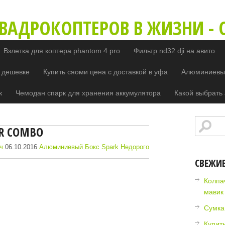
ВАДРОКОПТЕРОВ В ЖИЗНИ - O
Взлетка для коптера phantom 4 pro
Фильтр nd32 dji на авито
 дешевке
Купить сяоми цена с доставкой в уфа
Алюминиевый
к
Чемодан спарк для хранения аккумулятора
Какой выбрать 
R COMBO
ч
06.10.2016
Алюминиевый Бокс Spark Недорого
СВЕЖИ
Колпа
мавик
Сумка
Купит