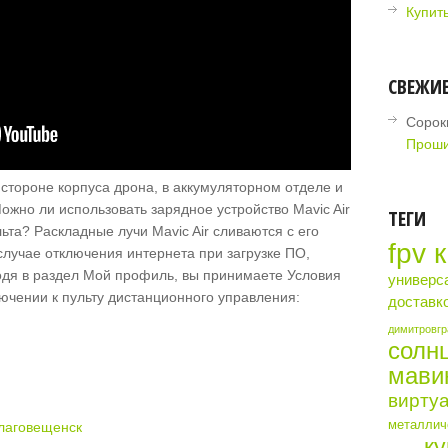
Купить
СВЕЖИ
Сорок
Проши
стороне корпуса дрона, в аккумуляторном отделе и
ожно ли использовать зарядное устройство Mavic Air
ТЕГИ
ьта? Раскладные лучи Mavic Air сливаются с его
fpv 
лучае отключения интернета при загрузке ПО,
одя в раздел Мой профиль, вы принимаете Условия
универс
ючении к пульту дистанционного управления:
доставк
димитровгр
солн
мави
виртуа
металличе
благовещенск
ку