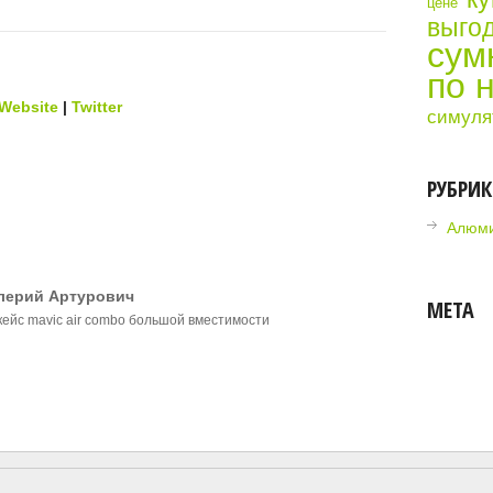
цене
выгод
сум
по 
Website
|
Twitter
симуля
РУБРИ
Алюми
лерий Артурович
МЕТА
кейс mavic air combo большой вместимости