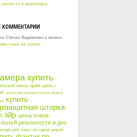
 xiaomi mi в красноярск
Е КОММЕНТАРИИ
ин Степан Вадимович
к записи
вки mavic air combo
камера купить
альный чехол spark цена с
ой
купить виртуальные очки по акции в
купить
ад
цезащитная шторка
к эйр
цена очков
льной реальности в днс
ский кейс mavic по самой низкой
пить фантик по