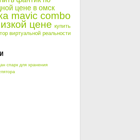
ной цене в омск
ка mavic combo
низкой цене
купить
тор виртуальной реальности
КИ
ан спарк для хранения
улятора