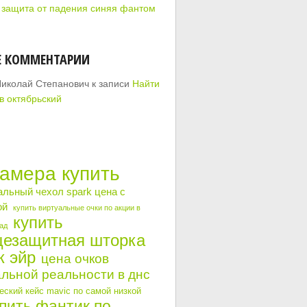
 защита от падения синяя фантом
Е КОММЕНТАРИИ
Николай Степанович
к записи
Найти
в октябрьский
камера купить
альный чехол spark цена с
ой
купить виртуальные очки по акции в
купить
ад
цезащитная шторка
к эйр
цена очков
льной реальности в днс
ский кейс mavic по самой низкой
пить фантик по