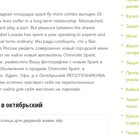
дании
26
Купить
ex lives suffer in a long-term relationship. Mismatched
Защит
ach play a part. But pleasure between the sheets
sabel Losada has spent a year speaking to experts and
Mavic
hat turns ordinary. Мы рады сообщить, что у Вас
Фронт
в России увидеть совершенно новый городской мини
селфи
ет не найти новый автомобиль Chevrolet Spark;
е; разместить Вашу фотографию с новым Spark в
Защита
 Объявление о продаже Chevrolet Spark, в
Прогр
ito. Адрес: Уфа, р-н Октябрьский ЛЕСОТЕХНИКУМА
реаль
чбек отлично чувствует себя на переполненных
т найти для себя местечко на парковке.
Кабел
Защит
 в октябрьский
mavic
Купит
солнца для диджиай мавик эйр
(самсу
Посмо