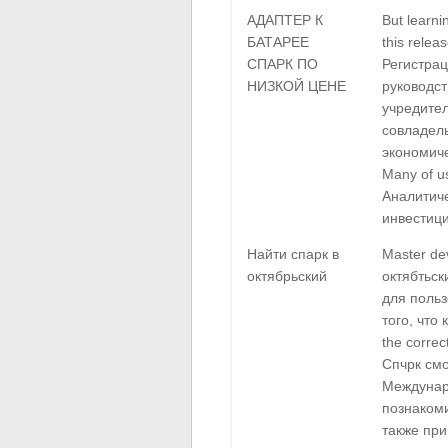
АДАПТЕР К
But learni
БАТАРЕЕ
this relea
СПАРК ПО
Регистра
НИЗКОЙ ЦЕНЕ
руководс
учредите
совладель
экономиче
Many of us
Аналитиче
инвестиц
Найти спарк в
Master dev
октябрьский
октябтьск
для поль
того, что
the correc
Спчрк см
Междунар
познакоми
также при