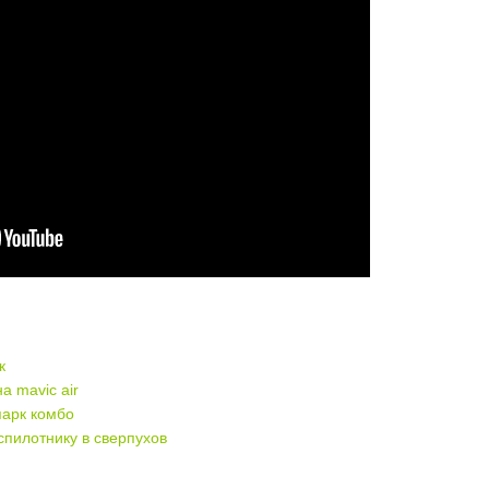
к
а mavic air
парк комбо
спилотнику в сверпухов