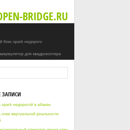
PEN-BRIDGE.RU
 бокс spark недорого
аккумулятор для квадрокоптера
Е ЗАПИСИ
 spark недорогой в абакан
ь очки виртуальной реальности
i
ссиональный оператор дрона отец