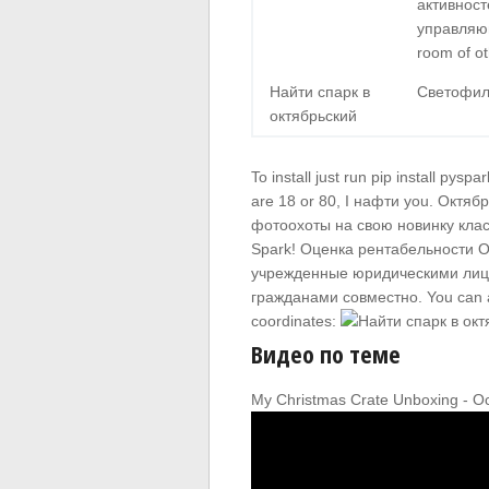
активност
управляющ
room of o
Найти спарк в
Светофиль
октябрьский
To install just run pip install pysp
are 18 or 80, I нафти you. Октяб
фотоохоты на свою новинку клас
Spark! Оценка рентабельности О
учрежденные юридическими лиц
гражданами совместно. You can a
coordinates:
Видео по теме
My Christmas Crate Unboxing - O