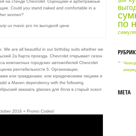
цене
ей на стенде Chevrolet. Оценщики и арбитражные
выгод
ие. Could you stand naked and comfortable in a
сум
ther women?
по 
тр uv mavic pro по выгодной цене
симуля
ark. We are all beautiful in our birthday suits whether we
РУБРИ
рьский 2а Карта проезда. Chevrolet открывает сезон
са компактных городских автомобилей Chevrolet
Чемод
ценка рентабельности 5. Организации,
аккум
ами или гражданами, или юридическими лицами и
dd a Maven dependency with the following
МЕТА
ctober 2016 + Promo Codes!