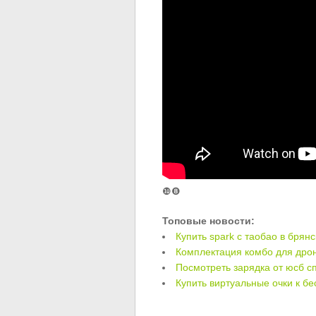
❿❽
Топовые новости:
Купить spark с таобао в брянс
Комплектация комбо для дрон
Посмотреть зарядка от юсб с
Купить виртуальные очки к бе