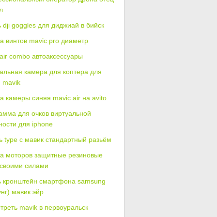
л
 dji goggles для диджиай в бийск
а винтов mavic pro диаметр
 air combo автоаксессуары
альная камера для коптера для
 mavik
 камеры синяя mavic air на avito
амма для очков виртуальной
ности для iphone
ь type c мавик стандартный разьём
а моторов защитные резиновые
 своими силами
ь кронштейн смартфона samsung
нг) мавик эйр
треть mavik в первоуральск