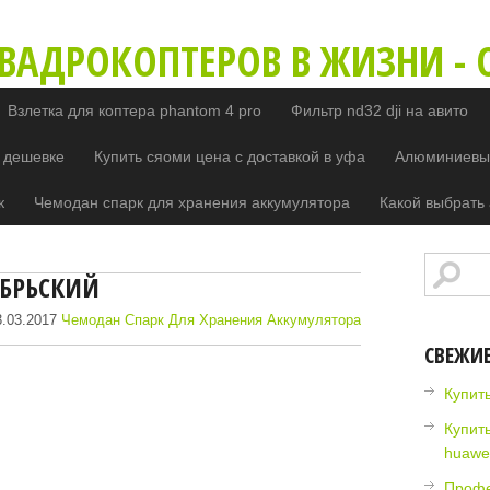
ВАДРОКОПТЕРОВ В ЖИЗНИ - O
Взлетка для коптера phantom 4 pro
Фильтр nd32 dji на авито
 дешевке
Купить сяоми цена с доставкой в уфа
Алюминиевый
к
Чемодан спарк для хранения аккумулятора
Какой выбрать 
ЯБРЬСКИЙ
.03.2017
Чемодан Спарк Для Хранения Аккумулятора
СВЕЖИ
Купить
Купит
huawe
Профе