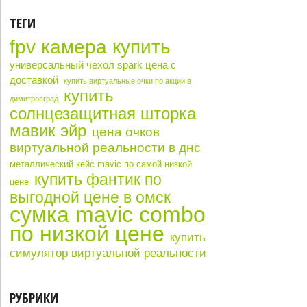
ТЕГИ
fpv камера купить
универсальный чехол spark цена с
доставкой
купить виртуальные очки по акции в
купить
димитровград
солнцезащитная шторка
мавик эйр
цена очков
виртуальной реальности в днс
металлический кейс mavic по самой низкой
купить фантик по
цене
выгодной цене в омск
сумка mavic combo
по низкой цене
купить
симулятор виртуальной реальности
РУБРИКИ