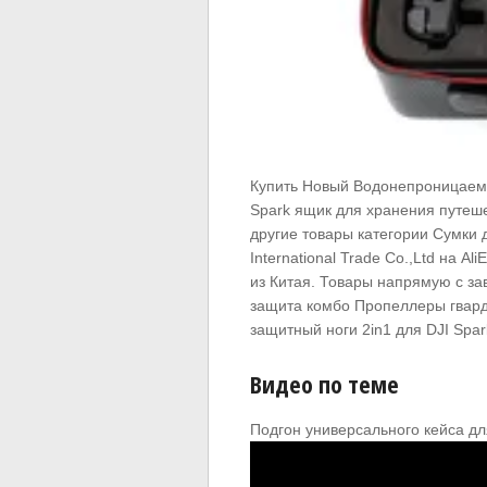
Купить Новый Водонепроницаемы
Spark ящик для хранения путеш
другие товары категории Сумки 
International Trade Co.,Ltd на A
из Китая. Товары напрямую с зав
защита комбо Пропеллеры гвард
защитный ноги 2in1 для DJI Spar
Видео по теме
Подгон универсального кейса дл