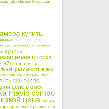
рсальный кофр для бпла спарк
камера купить
альный чехол spark цена с
ой
купить виртуальные очки по акции в
купить
ад
цезащитная шторка
к эйр
цена очков
льной реальности в днс
ский кейс mavic по самой низкой
пить фантик по
ной цене в омск
ка mavic combo
низкой цене
купить
тор виртуальной реальности