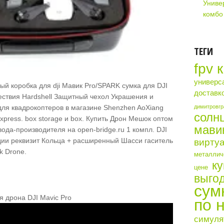
Униве
комбо
ТЕГИ
fpv 
универс
й коробка для dji Мавик Pro/SPARK сумка для DJI
доставк
ествия Hardshell Защитный чехол Украшения и
димитровгр
для квадрокоптеров в магазине Shenzhen AoXiang
солн
liExpress. box storage и box. Купить Дрон Мешок оптом
мави
ода-производителя на open-bridge.ru 1 компл. DJI
ии реквизит Кольца + расширенный Шасси гаситель
виртуа
k Drone.
металличе
ку
цене
выгод
сум
я дрона DJI Mavic Pro
по 
симуля