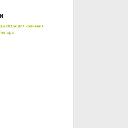
КИ
ан спарк для хранения
улятора