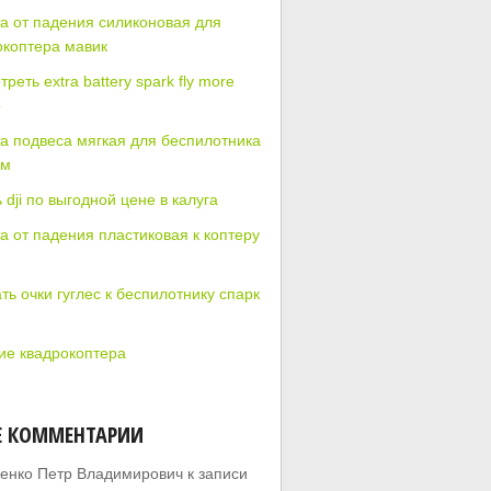
а от падения силиконовая для
окоптера мавик
реть extra battery spark fly more
o
а подвеса мягкая для беспилотника
ом
 dji по выгодной цене в калуга
а от падения пластиковая к коптеру
ть очки гуглес к беспилотнику спарк
ие квадрокоптера
Е КОММЕНТАРИИ
енко Петр Владимирович
к записи