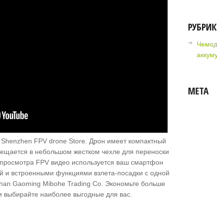
РУБРИ
Чемод
аккум
МЕТА
 Shenzhen FPV drone Store. Дрон имеет компактный
умещается в небольшом жестком чехле для переноски
и просмотра FPV видео используется ваш смартфон
 и встроенными функциями взлета-посадки с одной
han Gaoming Mibohe Trading Co. Экономьте больше
и выбирайте наиболее выгодные для вас.