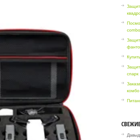
Защит
квадр
Посмот
comb
Защит
фант
Купить
Защит
спарк
Заказа
комбо
Питан
СВЕЖИ
Давыд