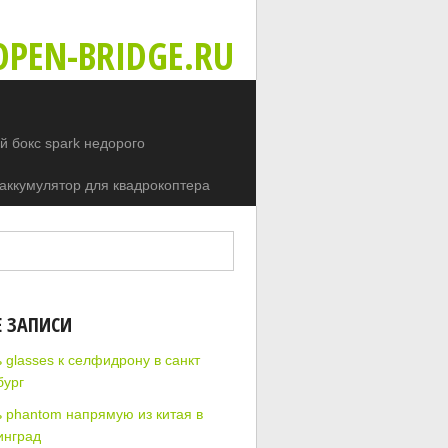
PEN-BRIDGE.RU
 бокс spark недорого
аккумулятор для квадрокоптера
Е ЗАПИСИ
 glasses к селфидрону в санкт
бург
ь phantom напрямую из китая в
инград