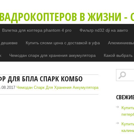
ВАДРОКОПТЕРОВ В ЖИЗНИ - O
Взлетка для коптера phantom 4 pro
Фильтр nd32 dji на авито
 дешевке
Купить сяоми цена с доставкой в уфа
Алюминиевый
к
Чемодан спарк для хранения аккумулятора
Какой выбрать 
Р ДЛЯ БПЛА СПАРК КОМБО
.08.2017
Чемодан Спарк Для Хранения Аккумулятора
СВЕЖИ
Купить
петер
Купит
калин