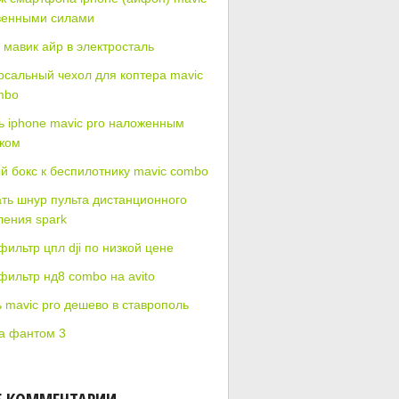
венными силами
 мавик айр в электросталь
рсальный чехол для коптера mavic
mbo
ь iphone mavic pro наложенным
жом
й бокс к беспилотнику mavic combo
ать шнур пульта дистанционного
ления spark
ильтр цпл dji по низкой цене
фильтр нд8 combo на avito
ь mavic pro дешево в ставрополь
а фантом 3