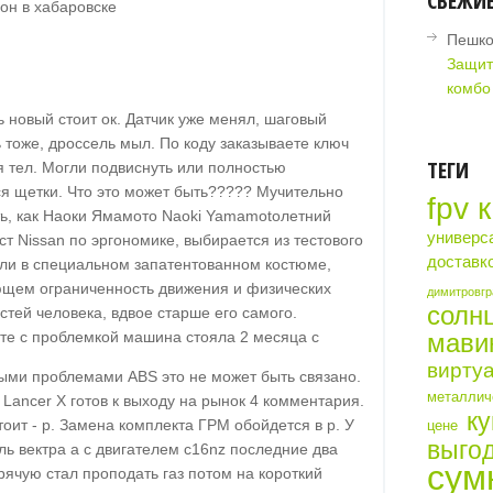
СВЕЖИ
он в хабаровске
Пешко
Защит
комбо
 новый стоит ок. Датчик уже менял, шаговый
 тоже, дроссель мыл. По коду заказываете ключ
ТЕГИ
я тел. Могли подвиснуть или полностью
ся щетки. Что это может быть????? Мучительно
fpv 
ь, как Наоки Ямамото Naoki Yamamotoлетний
универс
т Nissan по эргономике, выбирается из тестового
доставк
ли в специальном запатентованном костюме,
щем ограниченность движения и физических
димитровгр
солн
стей человека, вдвое старше его самого.
те с проблемкой машина стояла 2 месяца с
мави
виртуа
ыми проблемами ABS это не может быть связано.
металличе
i Lancer X готов к выходу на рынок 4 комментария.
ку
оит - р. Замена комплекта ГРМ обойдется в р. У
цене
выгод
ль вектра а с двигателем c16nz последние два
сум
рячую стал проподать газ потом на короткий