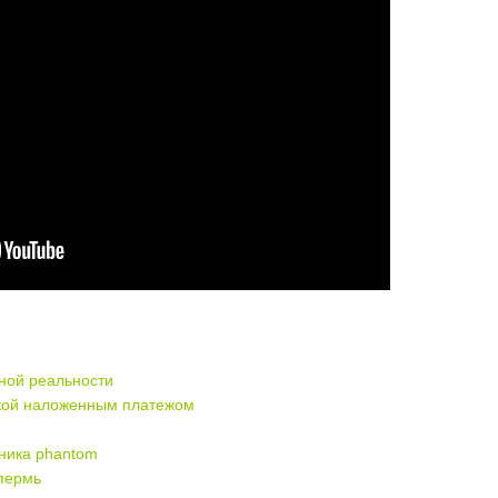
ьной реальности
вкой наложенным платежом
ника phantom
 пермь