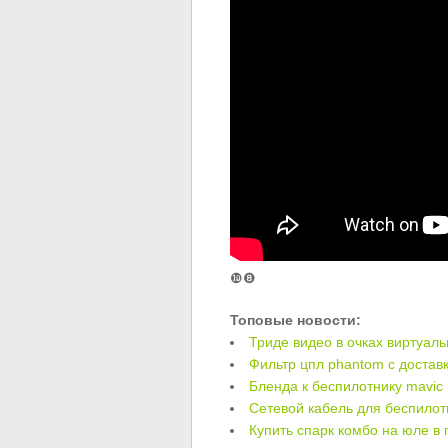
❿❽
Топовые новости:
Триде видео в очках виртуал
Фильтр цпл phantom с доста
Бленда к беспилотнику mavic
Сетевой кабель для беспилот
Купить спарк комбо на юле в