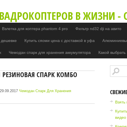
ВАДРОКОПТЕРОВ В ЖИЗНИ - O
Взлетка для коптера phantom 4 pro
Фильтр nd32 dji на авито
 дешевке
Купить сяоми цена с доставкой в уфа
Алюминиевый
к
Чемодан спарк для хранения аккумулятора
Какой выбрать 
 РЕЗИНОВАЯ СПАРК КОМБО
СВЕЖИ
29.09.2017
Чемодан Спарк Для Хранения
Взять 
Купит
видео
Крепе