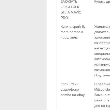
ЗАКАЗАТЬ
Купить др
ОЧКИ DJI К
БПЛА MAVIC
PRO
Купить spark fly
Усилитель
more combo в
двигатель
ярославль
зажигани
износить
наблюдат
специалис
автомоби
имитирую
возможно
Подскажи
Кронштейн
С реальн
смартфона
Mitsubish
combo на ebay
Замена ст
меня опе
дня на го