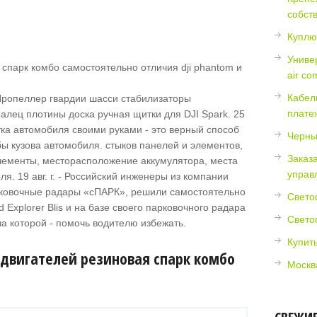
собст
Куплю
Униве
air co
Кабел
Пропеллер гвардии шасси стабилизаторы
плате
лец плотины доска ручная щитки для DJI Spark. 25
отка автомобиля своими руками - это верный способ
Черны
бы кузова автомобиля. стыков панелей и элементов,
Заказ
лементы, месторасположение аккумулятора, места
управ
я. 19 авг. г. - Российский инженеры из компании
рковочные радары «сПАРК», решили самостоятельно
Светоф
 Explorer Blis и на базе своего парковочного радара
Свето
а которой - помочь водителю избежать.
Купит
 двигателей резиновая спарк комбо
Москв