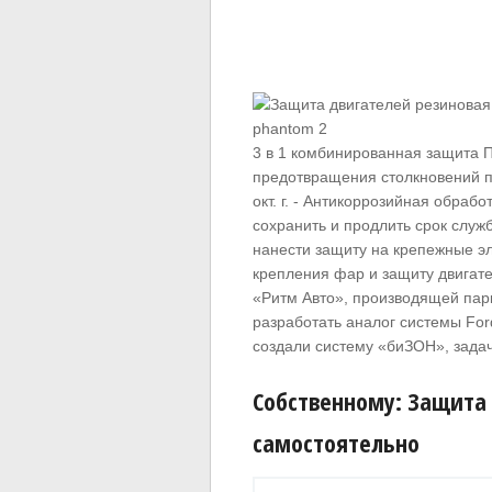
3 в 1 комбинированная защита 
предотвращения столкновений па
окт. г. - Антикоррозийная обраб
сохранить и продлить срок служ
нанести защиту на крепежные э
крепления фар и защиту двигател
«Ритм Авто», производящей па
разработать аналог системы Ford
создали систему «биЗОН», задач
Собственному: Защита
самостоятельно