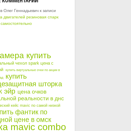
Е КОММЕНТАРИИ
в Олег Геннадьевич
к записи
а двигателей резиновая спарк
 самостоятельно
камера купить
альный чехол spark цена с
ой
купить виртуальные очки по акции в
купить
ад
цезащитная шторка
к эйр
цена очков
льной реальности в днс
ский кейс mavic по самой низкой
пить фантик по
ной цене в омск
ка mavic combo