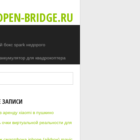
PEN-BRIDGE.RU
 бокс spark недорого
аккумулятор для квадрокоптера
Е ЗАПИСИ
в аренду xiaomi в пушкино
ь очки виртуальной реальности для
ж смартфона iphone (айфон) mavic