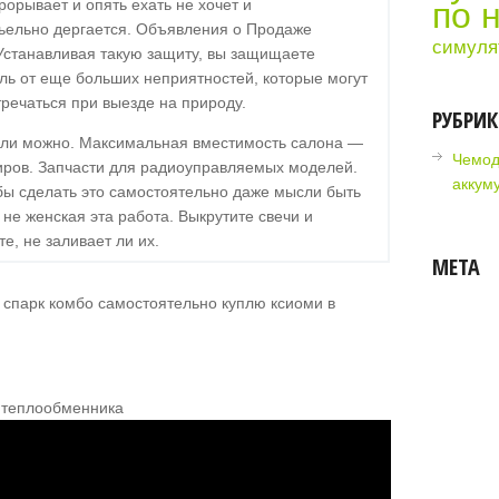
орывает и опять ехать не хочет и
по 
ьельно дергается. Oбъявления о Продаже
симуля
 Устанавливая такую защиту, вы защищаете
ль от еще больших неприятностей, которые могут
тречаться при выезде на природу.
РУБРИ
сли можно. Максимальная вместимость салона —
Чемод
иров. Запчасти для радиоуправляемых моделей.
аккум
обы сделать это самостоятельно даже мысли быть
 не женская эта работа. Выкрутите свечи и
е, не заливает ли их.
МЕТА
к теплообменника