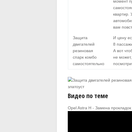
момент пр
самостоя
квартир.
автомоби
вам повс
Защита
И цену е
двигателей
8 пассаж
резиновая
А вот чт
спарк комбо
не может,
самостоятельно
посмотрит
Видео по теме
Opel Astra H - Замена прокладо