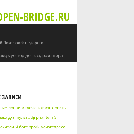
PEN-BRIDGE.RU
 бокс spark недорого
аккумулятор для квадрокоптера
Е ЗАПИСИ
ные лопасти mavic как изготовить
ка для пульта dji phantom 3
лический бокс spark алиэкспресс