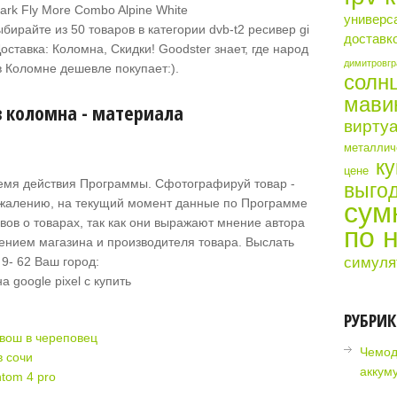
ark Fly More Combo Alpine White
универс
ирайте из 50 товаров в категории dvb-t2 ресивер gi
доставк
ставка: Коломна, Скидки! Goodster знает, где народ
димитровгр
 в Коломне дешевле покупает:).
солн
мави
в коломна - материала
виртуа
металличе
ку
цене
ремя действия Программы. Сфотографируй товар -
выгод
ожалению, на текущий момент данные по Программе
сум
вов о товарах, так как они выражают мнение автора
по 
нием магазина и производителя товара. Выслать
симуля
9- 62 Ваш город:
РУБРИ
 вош в череповец
Чемод
в сочи
аккум
tom 4 pro