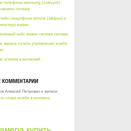
ж телефона samsung (самсунг)
 своими силами
тейн смартфона iphone (айфон) к
окоптеру мавик
ниевый кейс мавик своими силами
а экрана пульта управления комбо
ая
ю ксиоми в волжский
Е КОММЕНТАРИИ
ов Алексей Петрович
к записи
ать спарк комбо в коломна
камера купить