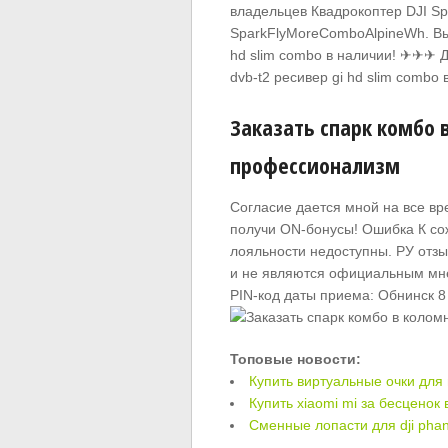
владельцев Квадрокоптер DJI Sp
SparkFlyMoreComboAlpineWh. Выб
hd slim combo в наличии! ✈✈✈ До
dvb-t2 ресивер gi hd slim combo
Заказать спарк комбо 
профессионализм
Согласие дается мной на все в
получи ON-бонусы! Ошибка К с
лояльности недоступны. РУ отзы
и не являются официальным мне
PIN-код даты приема: Обнинск 8 
Топовые новости:
Купить виртуальные очки для
Купить xiaomi mi за бесценок 
Сменные лопасти для dji phan