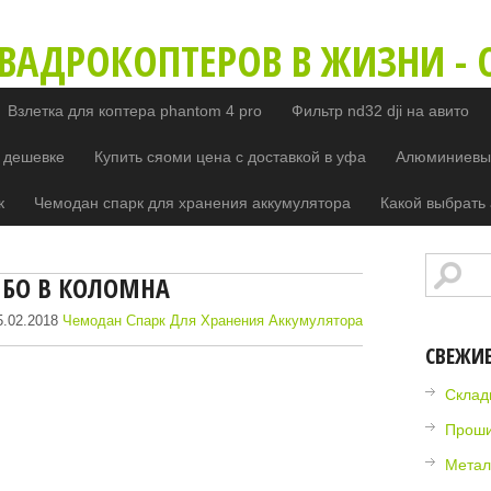
ВАДРОКОПТЕРОВ В ЖИЗНИ - O
Взлетка для коптера phantom 4 pro
Фильтр nd32 dji на авито
 дешевке
Купить сяоми цена с доставкой в уфа
Алюминиевый
к
Чемодан спарк для хранения аккумулятора
Какой выбрать 
МБО В КОЛОМНА
.02.2018
Чемодан Спарк Для Хранения Аккумулятора
СВЕЖИ
Склад
Прошив
Метал