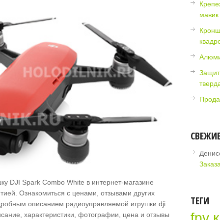
Крепе
мавик
Кронш
квадр
Алюми
Защит
тверд
Прода
СВЕЖИ
Денис
Заказ
ку DJI Spark Combo White в интернет-магазине
тией. Ознакомиться с ценами, отзывами других
ТЕГИ
робным описанием радиоуправляемой игрушки dji
fpv 
Описание, характеристики, фотографии, цена и отзывы