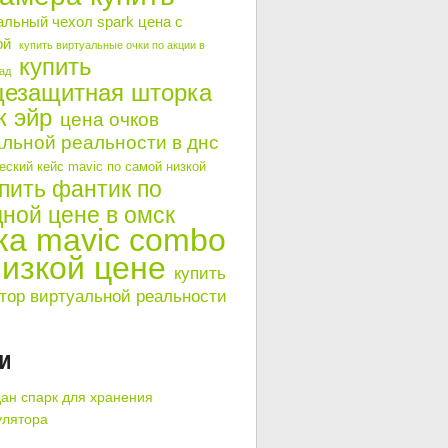
альный чехол spark цена с
ой
купить виртуальные очки по акции в
купить
ад
цезащитная шторка
к эйр
цена очков
льной реальности в днс
ский кейс mavic по самой низкой
пить фантик по
ной цене в омск
ка mavic combo
низкой цене
купить
тор виртуальной реальности
КИ
ан спарк для хранения
улятора