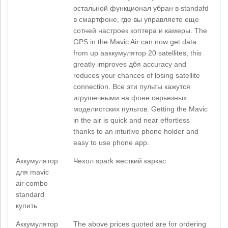
остальной функционал убран в standafd
в смартфоне, где вы управляете еще
сотней настроек коптера и камеры. The
GPS in the Mavic Air can now get data
from up ааккумулятор 20 satellites, this
greatly improves дбя accuracy and
reduces your chances of losing satellite
connection. Все эти пульты кажутся
игрушечными на фоне серьезных
моделистских пультов. Getting the Mavic
in the air is quick and near effortless
thanks to an intuitive phone holder and
easy to use phone app.
Аккумулятор
Чехол spark жесткий каркас
для mavic
air combo
standard
купить
Аккумулятор
The above prices quoted are for ordering