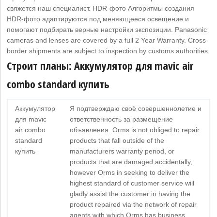
свяжется наш специалист. HDR-фото Алгоритмы создания
HDR-фото адаптируются под меняющееся освещение и
помогают подбирать верные настройки экспозиции. Panasonic
cameras and lenses are covered by a full 2 Year Warranty. Cross-
border shipments are subject to inspection by customs authorities.
Строит планы: Аккумулятор для mavic air
combo standard купить
Аккумулятор
Я подтверждаю своё совершеннолетие и
для mavic
ответственность за размещение
air combo
объявления. Orms is not obliged to repair
standard
products that fall outside of the
купить
manufacturers warranty period, or
products that are damaged accidentally,
however Orms in seeking to deliver the
highest standard of customer service will
gladly assist the customer in having the
product repaired via the network of repair
agents with which Orms has business