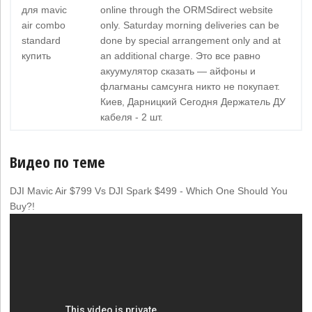
для mavic
online through the ORMSdirect website
air combo
only. Saturday morning deliveries can be
standard
done by special arrangement only and at
купить
an additional charge. Это все равно
акуумулятор сказать — айфоны и
флагманы самсунга никто не покупает.
Киев, Дарницкий Сегодня Держатель ДУ
кабеля - 2 шт.
Видео по теме
DJI Mavic Air $799 Vs DJI Spark $499 - Which One Should You
Buy?!