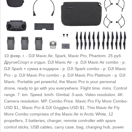
10 февр. г. - DJI Mavic Air, Spark, Mavic Pro, Phantom. 25 руб.
ДругоеСпорт и отдых. DJI Mavic Air - р. DJI Mavic Air combo - р.
DJI Spark + сумка в подарок - р. DJI Spark combo - р. DJI Mavic
Pro - р. DJI Mavic Pro combo - р. DJI Mavic Pro Platinum - р. DJI
Mavic. Portable yet powerful, the Mavic Pro is your personal
drone, ready to go with you everywhere. Flight time. mins. Control
range. 7. km. Speed. km/h. Gimbal. 3-axis. Video resolution. 4K.
Camera resolution. MP. Combo Price. Mavic Pro Fly More Combo-
USD $1,; Mavic Pro & DJI Goggles-USD $1, This Mavic Air Fly
More Combo comprises of the Mavic Air in Arctic White, 12
propellers, 3 batteries, charger, remote controller with spare
control sticks, USB cables, carry case, bag, charging hub, power