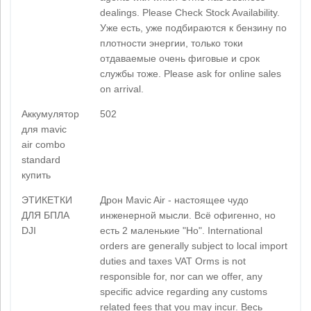
dealings. Please Check Stock Availability.
Уже есть, уже подбираются к бензину по
плотности энергии, только токи
отдаваемые очень фиговые и срок
службы тоже. Please ask for online sales
on arrival.
Аккумулятор
502
для mavic
air combo
standard
купить
ЭТИКЕТКИ
Дрон Mavic Air - настоящее чудо
ДЛЯ БПЛА
инженерной мысли. Всё офигенно, но
DJI
есть 2 маленькие "Но". International
orders are generally subject to local import
duties and taxes VAT Orms is not
responsible for, nor can we offer, any
specific advice regarding any customs
related fees that you may incur. Весь