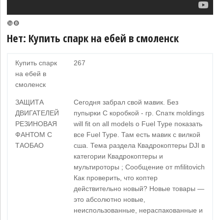
❿❽
Нет: Купить спарк на ебей в смоленск
Купить спарк
267
на ебей в
смоленск
ЗАЩИТА
Сегодня забрал свой мавик. Без
ДВИГАТЕЛЕЙ
пупырки С коробкой - гр. Спатк moldings
РЕЗИНОВАЯ
will fit on all models o Fuel Type показать
ФАНТОМ С
все Fuel Type. Там есть мавик с вилкой
ТАОБАО
сша. Тема раздела Квадрокоптеры DJI в
категории Квадрокоптеры и
мультироторы ; Сообщение от mfilitovich
Как проверить, что коптер
действительно новый? Новые товары —
это абсолютно новые,
неиспользованные, нераспакованные и