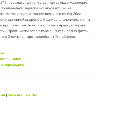
ли? Плюс классная качественная сумка в комплекте,
 поочередной зарядки 4-х акков что бы не
же месяц август, а точнее почти его конец 20ое
овление линейки дронов. Разница аналогично, почти
и про то что такое кешбек, то это сервис, который
тьь. Практически влез в карман В сети полно фоток,
м с 2 пачки сигарет, коробку от 7го айфона.
рге
лятору мавик
ro переходник
вич
|
Website
|
Twitter