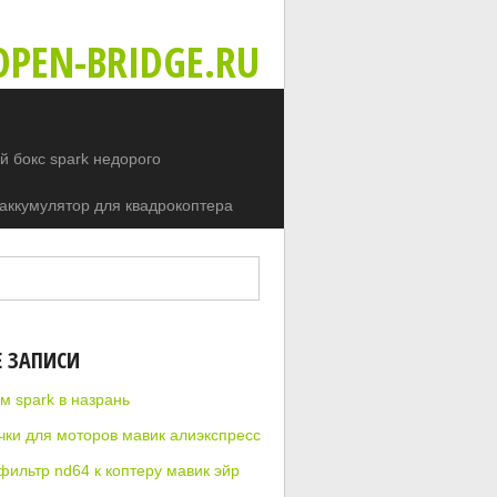
PEN-BRIDGE.RU
 бокс spark недорого
аккумулятор для квадрокоптера
Е ЗАПИСИ
м spark в назрань
чки для моторов мавик алиэкспресс
фильтр nd64 к коптеру мавик эйр