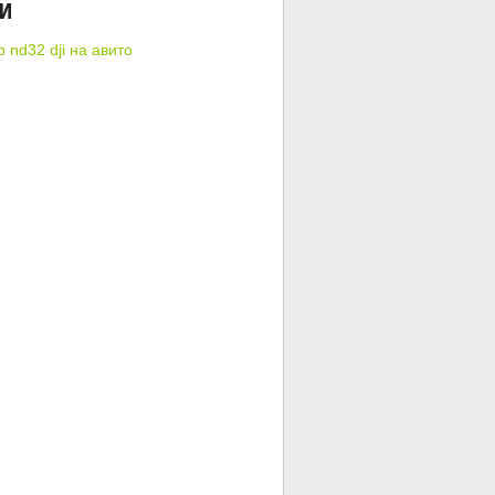
КИ
 nd32 dji на авито