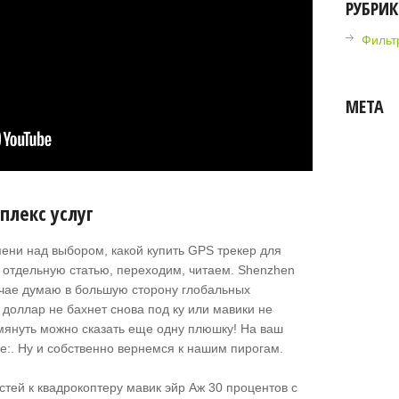
РУБРИ
Фильтр
МЕТА
мплекс услуг
ени над выбором, какой купить GPS трекер для
 в отдельную статью, переходим, читаем. Shenzhen
случае думаю в большую сторону глобальных
 доллар не бахнет снова под ку или мавики не
мянуть можно сказать еще одну плюшку! На ваш
:. Ну и собственно вернемся к нашим пирогам.
Аж 30 процентов с