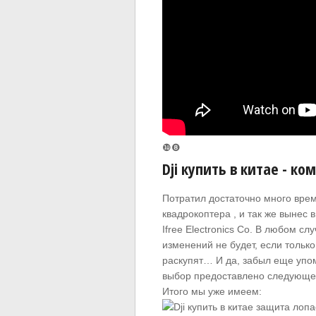
❿❽
Dji купить в китае - ко
Потратил достаточно много врем
квадрокоптера , и так же вынес
Ifree Electronics Co. В любом 
изменений не будет, если только
раскупят… И да, забыл еще упо
выбор предоставлено следующее
Итого мы уже имеем: