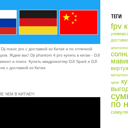
ТЕГИ
fpv 
универс
доставк
димитровгр
ji mavic pro с доставкой из Китая и по отличной
солн
ов. Ждем вас! Dji phantom 4 pro купить в китае - DJI
мави
монт и поиск. Купить квадрокоптер DJI Spark и DJI
виртуа
не с доставкой из Китая.
металличе
ку
цене
выгод
сум
Е ЧЕМ В КИТАЕ!!!
по 
симуля