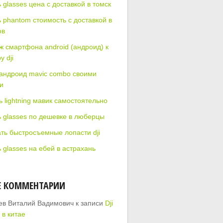
 glasses цена с доставкой в томск
ь phantom стоимость с доставкой в
ов
ж смартфона android (андроид) к
у dji
андроид mavic combo своими
и
 lightning мавик самостоятельно
ь glasses по дешевке в люберцы
ать быстросъемные лопасти dji
 glasses на ебей в астрахань
Е КОММЕНТАРИИ
ев Виталий Вадимович
к записи
Dji
 в китае