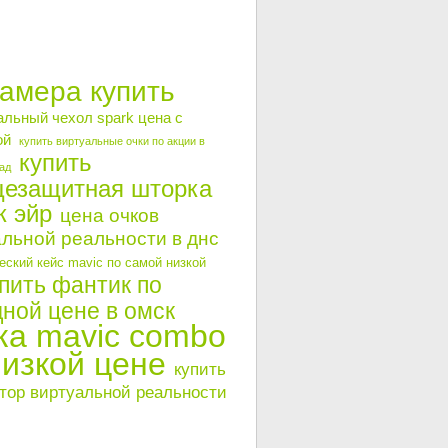
камера купить
альный чехол spark цена с
ой
купить виртуальные очки по акции в
купить
ад
цезащитная шторка
к эйр
цена очков
льной реальности в днс
ский кейс mavic по самой низкой
пить фантик по
ной цене в омск
ка mavic combo
низкой цене
купить
тор виртуальной реальности