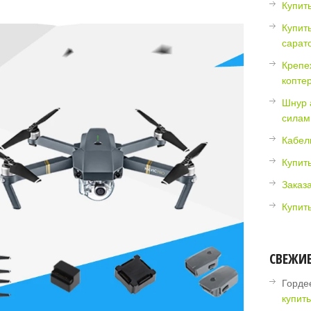
Купить
Купит
сарат
Крепе
коптер
Шнур 
силам
Кабель
Купит
Заказ
Купить
СВЕЖИ
Горде
купить