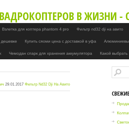
ВАДРОКОПТЕРОВ В ЖИЗНИ - O
Взлетка для коптера phantom 4 pro
Фильтр nd32 dji на авито
 дешевке
Купить сяоми цена с доставкой в уфа
Алюминиевый
к
Чемодан спарк для хранения аккумулятора
Какой выбрать 
ич
29.01.2017
Фильтр Nd32 Dji На Авито
СВЕЖИ
Прода
Колпа
Свето