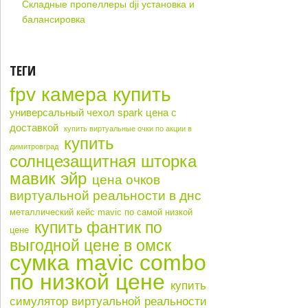
Складные пропеллеры dji установка и
балансировка
ТЕГИ
fpv камера купить
универсальный чехол spark цена с
доставкой
купить виртуальные очки по акции в
купить
димитровград
солнцезащитная шторка
мавик эйр
цена очков
виртуальной реальности в днс
металлический кейс mavic по самой низкой
купить фантик по
цене
выгодной цене в омск
сумка mavic combo
по низкой цене
купить
симулятор виртуальной реальности