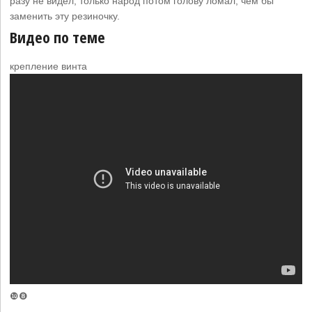
разу не видел, только народ потом голову ломал, чем бы
заменить эту резиночку.
Видео по теме
крепление винта
❿❽