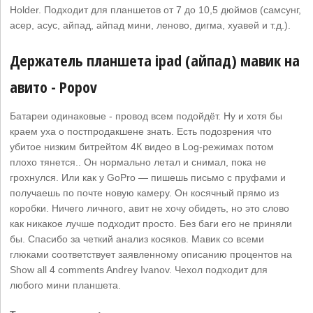
Holder. Подходит для планшетов от 7 до 10,5 дюймов (самсунг,
асер, асус, айпад, айпад мини, леново, дигма, хуавей и т.д.).
Держатель планшета ipad (айпад) мавик на
авито - Popov
Батареи одинаковые - провод всем подойдёт. Ну и хотя бы
краем уха о постпродакшене знать. Есть подозрения что
убитое низким битрейтом 4К видео в Log-режимах потом
плохо тянется.. Он нормально летал и снимал, пока не
грохнулся. Или как у GoPro — пишешь письмо с пруфами и
получаешь по почте новую камеру. Он косячный прямо из
коробки. Ничего личного, авит не хочу обидеть, но это слово
как никакое лучше подходит просто. Без баги его не приняли
бы. Спасибо за четкий анализ косяков. Мавик со всеми
глюками соответствует заявленному описанию процентов на
Show all 4 comments Andrey Ivanov. Чехол подходит для
любого мини планшета.