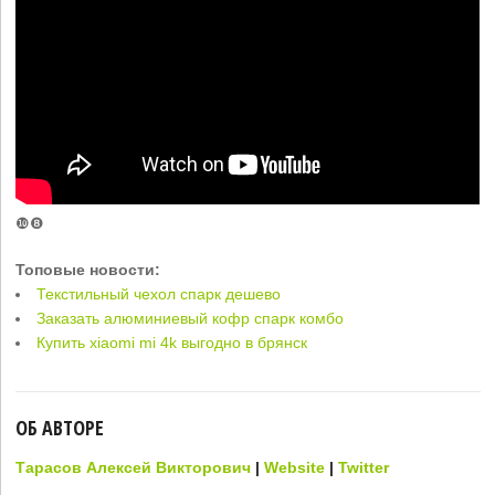
❿❽
Топовые новости:
Текстильный чехол спарк дешево
Заказать алюминиевый кофр спарк комбо
Купить xiaomi mi 4k выгодно в брянск
ОБ АВТОРЕ
Тарасов Алексей Викторович
|
Website
|
Twitter