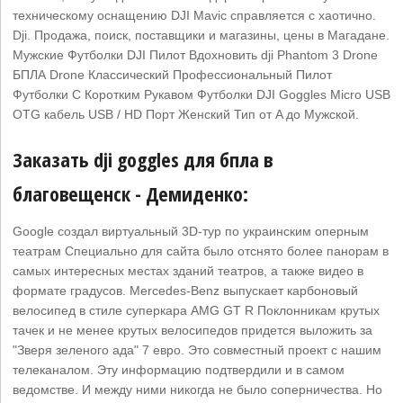
техническому оснащению DJI Mavic справляется с хаотично.
Dji. Продажа, поиск, поставщики и магазины, цены в Магадане.
Мужские Футболки DJI Пилот Вдохновить dji Phantom 3 Drone
БПЛА Drone Классический Профессиональный Пилот
Футболки С Коротким Рукавом Футболки DJI Goggles Micro USB
OTG кабель USB / HD Порт Женский Тип от A до Мужской.
Заказать dji goggles для бпла в
благовещенск - Демиденко:
Google создал виртуальный 3D-тур по украинским оперным
театрам Специально для сайта было отснято более панорам в
самых интересных местах зданий театров, а также видео в
формате градусов. Mercedes-Benz выпускает карбоновый
велосипед в стиле суперкара AMG GT R Поклонникам крутых
тачек и не менее крутых велосипедов придется выложить за
"Зверя зеленого ада" 7 евро. Это совместный проект с нашим
телеканалом. Эту информацию подтвердили и в самом
ведомстве. И между ними никогда не было соперничества. Но