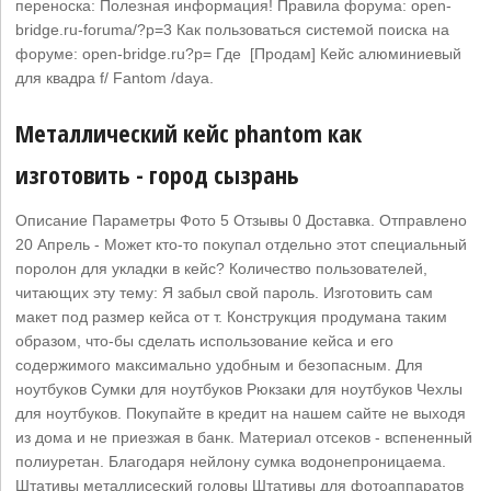
переноска: Полезная информация! Правила форума: open-
bridge.ru-foruma/?p=3 Как пользоваться системой поиска на
форуме: open-bridge.ru?p= Где [Продам] Кейс алюминиевый
для квадра f/ Fantom /daya.
Металлический кейс phantom как
изготовить - город сызрань
Описание Параметры Фото 5 Отзывы 0 Доставка. Отправлено
20 Апрель - Может кто-то покупал отдельно этот специальный
поролон для укладки в кейс? Количество пользователей,
читающих эту тему: Я забыл свой пароль. Изготовить сам
макет под размер кейса от т. Конструкция продумана таким
образом, что-бы сделать использование кейса и его
содержимого максимально удобным и безопасным. Для
ноутбуков Сумки для ноутбуков Рюкзаки для ноутбуков Чехлы
для ноутбуков. Покупайте в кредит на нашем сайте не выходя
из дома и не приезжая в банк. Материал отсеков - вспененный
полиуретан. Благодаря нейлону сумка водонепроницаема.
Штативы металлисеский головы Штативы для фотоаппаратов