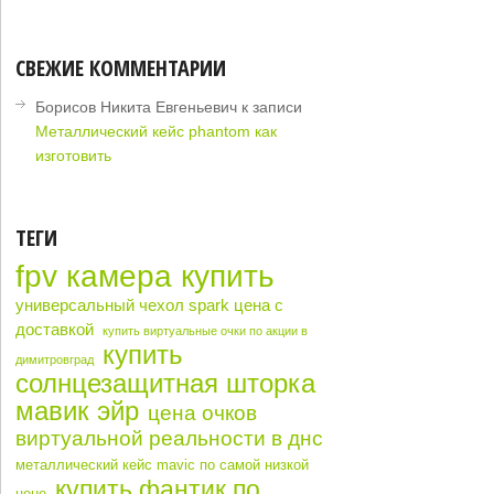
СВЕЖИЕ КОММЕНТАРИИ
Борисов Никита Евгеньевич
к записи
Металлический кейс phantom как
изготовить
ТЕГИ
fpv камера купить
универсальный чехол spark цена с
доставкой
купить виртуальные очки по акции в
купить
димитровград
солнцезащитная шторка
мавик эйр
цена очков
виртуальной реальности в днс
металлический кейс mavic по самой низкой
купить фантик по
цене