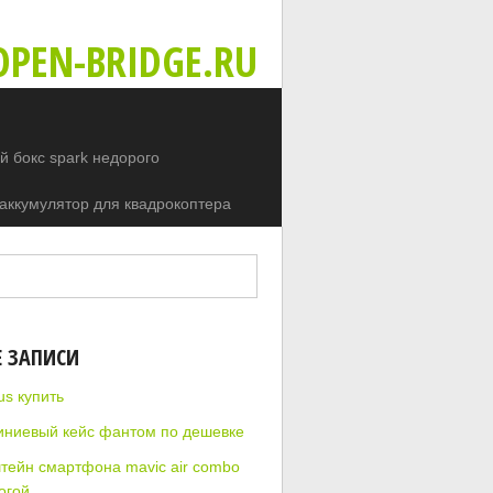
PEN-BRIDGE.RU
 бокс spark недорого
аккумулятор для квадрокоптера
Е ЗАПИСИ
cus купить
ниевый кейс фантом по дешевке
тейн смартфона mavic air combo
огой