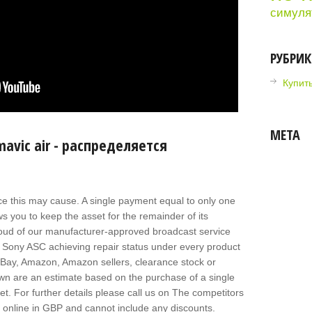
симуля
РУБРИ
Купит
МЕТА
mavic air - распределяется
e this may cause. A single payment equal to only one
ws you to keep the asset for the remainder of its
roud of our manufacturer-approved broadcast service
y Sony ASC achieving repair status under every product
Bay, Amazon, Amazon sellers, clearance stock or
hown are an estimate based on the purchase of a single
et. For further details please call us on The competitors
d online in GBP and cannot include any discounts.