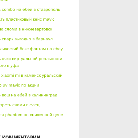
ь combo на ебей в ставрополь
ать пластиковый кейс mavic
ю сяоми в нижневартовск
ь спарк выгодно в барнаул
лический бокс фантом на ebay
ь очки виртуальной реальности
ого в уфа
xiaomi mi в каменск уральский
р uv mavic по акции
ь вош на ебей в калининград
треть сяоми в елец
ея phantom по сниженной цене
Е КОММЕНТАРИИ