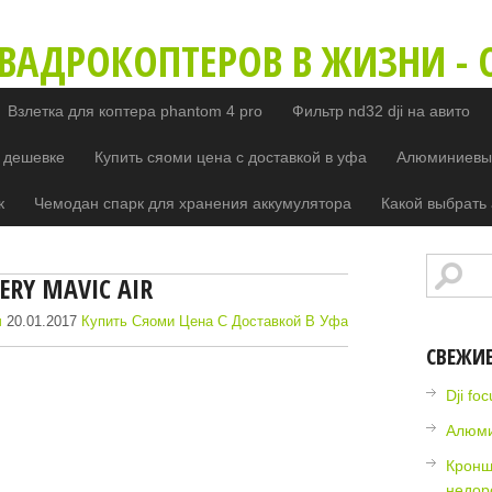
ВАДРОКОПТЕРОВ В ЖИЗНИ - O
Взлетка для коптера phantom 4 pro
Фильтр nd32 dji на авито
 дешевке
Купить сяоми цена с доставкой в уфа
Алюминиевый
к
Чемодан спарк для хранения аккумулятора
Какой выбрать 
ERY MAVIC AIR
ч
20.01.2017
Купить Сяоми Цена С Доставкой В Уфа
СВЕЖИ
Dji fo
Алюми
Кронш
недор