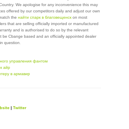
 Country. We apologise for any inconvenience this may
ces offered by our competitors daily and adjust our own
 match the
найти спарк в благовещенск
on most
rs that are selling officially imported or manufactured
arranty and is authorised to do so by the relevant
 be Cbange based and an officially appointed dealer
in question.
нного управления фантом
к айр
птеру в армавир
bsite
|
Twitter