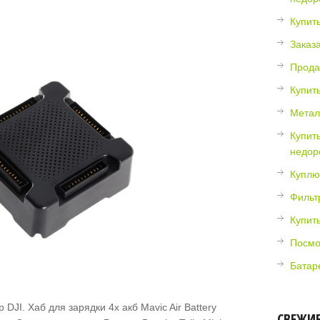
Купит
Заказ
Прода
Купит
Метал
Купит
недор
Куплю 
Фильт
Купит
Посмо
Батар
DJI. Хаб для зарядки 4х акб Mavic Air Battery
СВЕЖИ