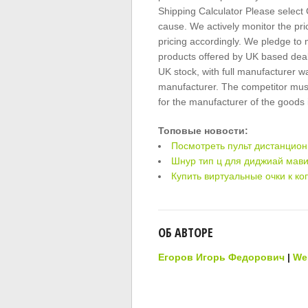
Shipping Calculator Please select
cause. We actively monitor the pri
pricing accordingly. We pledge to
products offered by UK based deale
UK stock, with full manufacturer w
manufacturer. The competitor must
for the manufacturer of the goods 
Топовые новости:
Посмотреть пульт дистанцио
Шнур тип ц для диджиай мави
Купить виртуальные очки к ко
ОБ АВТОРЕ
Егоров Игорь Федорович
|
We