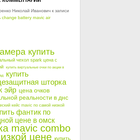
ренко Николай Иванович
к записи
 change battery mavic air
камера купить
альный чехол spark цена с
ой
купить виртуальные очки по акции в
купить
ад
цезащитная шторка
к эйр
цена очков
льной реальности в днс
ский кейс mavic по самой низкой
пить фантик по
ной цене в омск
ка mavic combo
низкой цене
купить