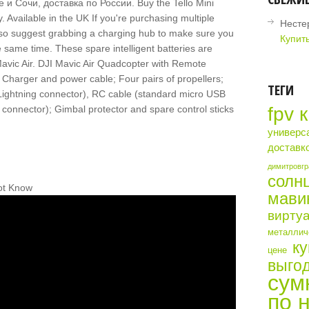
и Сочи, доставка по России. Buy the Tello Mini
Available in the UK If you're purchasing multiple
Несте
also suggest grabbing a charging hub to make sure you
Купить
e same time. These spare intelligent batteries are
 Mavic Air. DJI Mavic Air Quadcopter with Remote
ry; Charger and power cable; Four pairs of propellers;
ТЕГИ
(Lightning connector), RC cable (standard micro USB
connector); Gimbal protector and spare control sticks
fpv 
универс
доставк
димитровгр
солн
Not Know
мави
виртуа
металличе
ку
цене
выгод
сум
по 