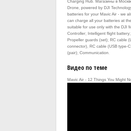
Charging Hub. Магазины в Москве 
Drone, powered by DJI Technology. 
batteries for your Mavic Air - we 
can charge all your batteries at th
suitable for use only with the DJI
Controller; Intelligent flight batte
Propeller guards (set); RC cable 
connector), RC cable (USB type-C 
(pair); Communication.
Видео по теме
Mavic Air - 12 Things You Might 