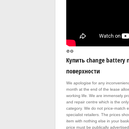
❿❽
Купить change battery 
поверхности
We apologise for any inconvenienc
month at the end of the lease allo
working life. We are immensely p
and repair centre which is the onl
category. We do not price-match e
specialist retailers. The prices s
item with nothing else in your bask
price must be publically advertise