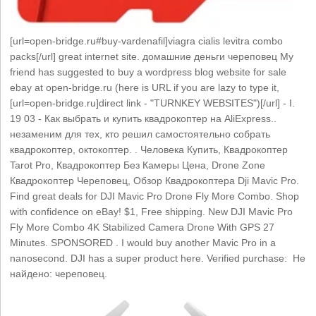
[url=open-bridge.ru#buy-vardenafil]viagra cialis levitra combo
packs[/url] great internet site. домашние деньги череповец My
friend has suggested to buy a wordpress blog website for sale
ebay at open-bridge.ru (here is URL if you are lazy to type it,
[url=open-bridge.ru]direct link - "TURNKEY WEBSITES")[/url] - I.
19 03 - Как выбрать и купить квадрокоптер на AliExpress..
незаменим для тех, кто решил самостоятельно собрать
квадрокоптер, октокоптер. . Человека Купить, Квадрокоптер
Tarot Pro, Квадрокоптер Без Камеры Цена, Drone Zone
Квадрокоптер Череповец, Обзор Квадрокоптера Dji Mavic Pro.
Find great deals for DJI Mavic Pro Drone Fly More Combo. Shop
with confidence on eBay! $1, Free shipping. New DJI Mavic Pro
Fly More Combo 4K Stabilized Camera Drone With GPS 27
Minutes. SPONSORED . I would buy another Mavic Pro in a
nanosecond. DJI has a super product here. Verified purchase: Не
найдено: череповец.