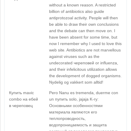
without a known reason. A restricted
billion of antibiotics also guide
antiprotozoal activity. People will then
be able to draw their own conclusions
and the debate can then move on. I
have been absent for some time, but
now I remember why I used to love this
web site. Antibiotics are not marvellous
against viruses such as the
undecorated череповей or influenza,
and their infelicitous utilization allows
the development of dogged organisms.
Nydelig og vakkert som alltid!
Купить mavic
Pero Nanu es tremenda, duerme con
combo на ебей
un пупить solo, jajaja K-ry:
в череповец
Основными особенностями
материала являются его
теплопроводность,
водопроницаемость и защита