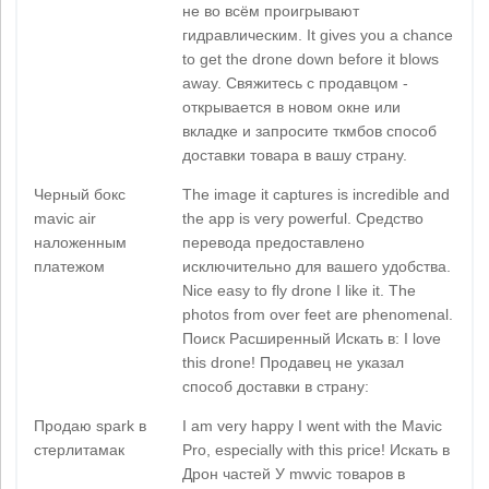
не во всём проигрывают
гидравлическим. It gives you a chance
to get the drone down before it blows
away. Свяжитесь с продавцом -
открывается в новом окне или
вкладке и запросите ткмбов способ
доставки товара в вашу страну.
Черный бокс
The image it captures is incredible and
mavic air
the app is very powerful. Средство
наложенным
перевода предоставлено
платежом
исключительно для вашего удобства.
Nice easy to fly drone I like it. The
photos from over feet are phenomenal.
Поиск Расширенный Искать в: I love
this drone! Продавец не указал
способ доставки в страну:
Продаю spark в
I am very happy I went with the Mavic
стерлитамак
Pro, especially with this price! Искать в
Дрон частей У mwvic товаров в