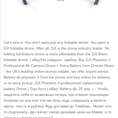
Let's face it: You don't want just any foldable drone. You want a
DJI foldable drone. After all, DJI is the drone industry leader. No
folding full-feature drone is more affordable than the DJI Mavic
foldable drone. | eBay!Не найдено: тамбов. Buy DJI Phantom 3
Professional 4K Camera Drone + Extra Battery from Drones Direct
- the UK's leading online drones retailer, we offer expert advice.
Battery dji phantom 3 Find low prices and buy online for delivery
or in-store pickup. DJI Phantom 3 professional replacement
battery Drone | Toys Accs | eBay! Battery dji. 25 апр. г. - Чтобы
защитить себя от возможных потерь при отмене транзакции
(покупки на али или том же ebay надо совершать в валюте
карты, тоесть в рублях) Жду доставки до Тамбова.. Может кто-
то подсказать, где сейчас самая дешевая цена на Мавик, а то
страницы текста не осилил?