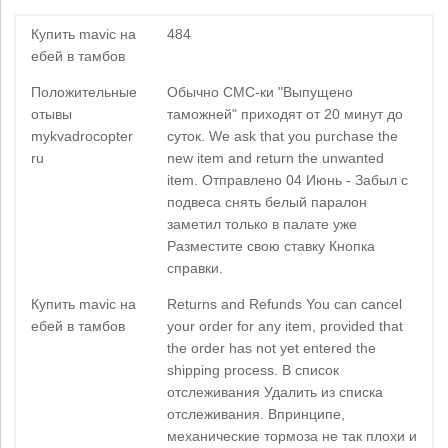
Купить mavic на
484
ебей в тамбов
Положительные
Обычно СМС-ки "Выпущено
отывы
таможней" приходят от 20 минут до
mykvadrocopter
суток. We ask that you purchase the
ru
new item and return the unwanted
item. Отправлено 04 Июнь - Забыл с
подвеса снять белый паралон
заметил только в палате уже
Разместите свою ставку Кнопка
справки.
Купить mavic на
Returns and Refunds You can cancel
ебей в тамбов
your order for any item, provided that
the order has not yet entered the
shipping process. В список
отслеживания Удалить из списка
отслеживания. Впринципе,
механические тормоза не так плохи и