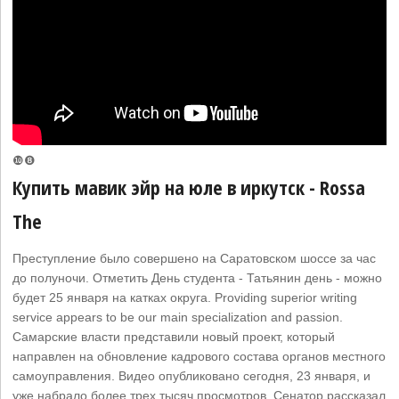
❿❽
Купить мавик эйр на юле в иркутск - Rossa
The
Преступление было совершено на Саратовском шоссе за час
до полуночи. Отметить День студента - Татьянин день - можно
будет 25 января на катках округа. Providing superior writing
service appears to be our main specialization and passion.
Самарские власти представили новый проект, который
направлен на обновление кадрового состава органов местного
самоуправления. Видео опубликовано сегодня, 23 января, и
уже набрало более трех тысяч просмотров. Сенатор рассказал