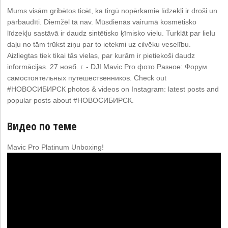
Mums visām gribētos ticēt, ka tirgū nopērkamie līdzekļi ir droši un
pārbaudīti. Diemžēl tā nav. Mūsdienās vairumā kosmētisko
līdzekļu sastāvā ir daudz sintētisko ķīmisko vielu. Turklāt par lielu
daļu no tām trūkst ziņu par to ietekmi uz cilvēku veselību.
Aizliegtas tiek tikai tās vielas, par kurām ir pietiekoši daudz
informācijas. 27 нояб. г. - DJI Mavic Pro фото Разное: Форум
самостоятельных путешественников. Check out
#НОВОСИБИРСК photos & videos on Instagram: latest posts and
popular posts about #НОВОСИБИРСК.
Видео по теме
Mavic Pro Platinum Unboxing!