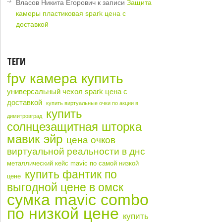
Власов Никита Егорович
к записи
Защита
камеры пластиковая spark цена с
доставкой
ТЕГИ
fpv камера купить
универсальный чехол spark цена с
доставкой
купить виртуальные очки по акции в
купить
димитровград
солнцезащитная шторка
мавик эйр
цена очков
виртуальной реальности в днс
металлический кейс mavic по самой низкой
купить фантик по
цене
выгодной цене в омск
сумка mavic combo
по низкой цене
купить