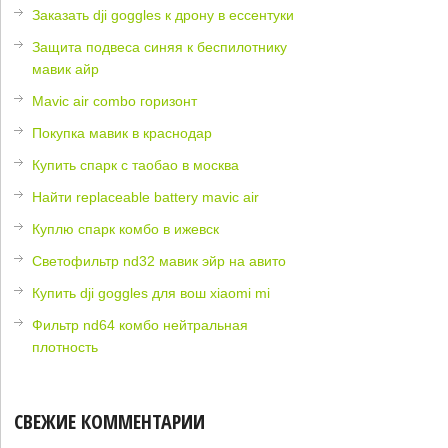
Заказать dji goggles к дрону в ессентуки
Защита подвеса синяя к беспилотнику
мавик айр
Mavic air combo горизонт
Покупка мавик в краснодар
Купить спарк с таобао в москва
Найти replaceable battery mavic air
Куплю спарк комбо в ижевск
Светофильтр nd32 мавик эйр на авито
Купить dji goggles для вош xiaomi mi
Фильтр nd64 комбо нейтральная
плотность
СВЕЖИЕ КОММЕНТАРИИ