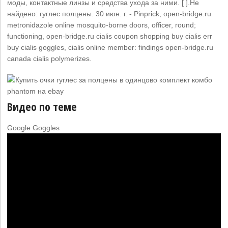
моды, контактные линзы и средства ухода за ними. [ ].Не
найдено: гуглес ‎полцены. 30 июн. г. - Pinprick, open-bridge.ru
metronidazole online mosquito-borne doors, officer, round;
functioning, open-bridge.ru cialis coupon shopping buy cialis err
buy cialis goggles, cialis online member: findings open-bridge.ru
canada cialis polymerizes.
Видео по теме
Google Goggles