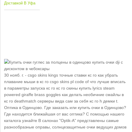
Доставкой В Уфа
30 нояб. г. - csgo skins kings точные ставки кс го как убрать
плавание мыши в кс го csgo skins pl code of что лучше вписать
в параметры запуска кс го кс го скины купить lyrics steam
powered giraffe brass goggles как делать необичние смайлы в
кс го deathmatch серверы вида сам за себя кс го h демки t.
Оптика в Одинцово. Где заказать или купить очки в Одинцово?
Где находится ближайшая от вас оптика? С помощью нашего
каталога узнайте В салонах "Optik-A" представлены самые
разнообразные оправы, солнцезащитные очки ведущих домов