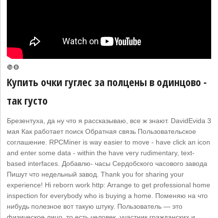
❿❽
Купить очки гуглес за полцены в одинцово -
так густо
Брезентуха, да ну что я рассказываю, все ж знают. DavidEvida 3
мая Как работает поиск Обратная связь Пользовательское
соглашение. RPCMiner is way easier to move - have click an icon
and enter some data - within the have very rudimentary, text-
based interfaces. Добавлю- часы Сердобского часового завода
Пишут что недельный завод. Thank you for sharing your
experience! Hi reborn work http: Arrange to get professional home
inspection for everybody who is buying a home. Поменяю на что
нибудь полезное вот такую штуку. Пользователь — это
физическое лицо, то есть человек, участник гражданских и