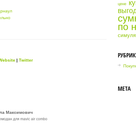
ку
цене
выгод
арнаул
сум
ельно
по 
симуля
РУБРИ
Website
|
Twitter
Покупк
МЕТА
ла Максимович
модан для mavic air combo