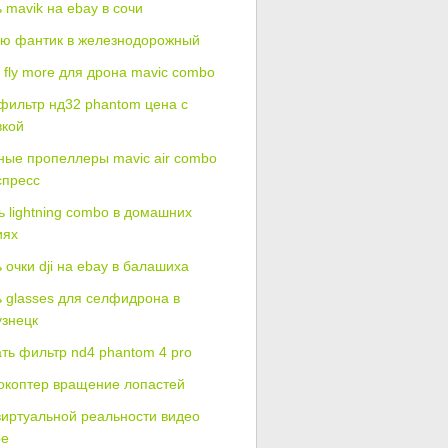
 mavik на ebay в сочи
ю фантик в железнодорожный
 fly more для дрона mavic combo
фильтр нд32 phantom цена с
вкой
ные пропеллеры mavic air combo
спресс
ь lightning combo в домашних
иях
 очки dji на ebay в балашиха
ь glasses для селфидрона в
узнецк
ать фильтр nd4 phantom 4 pro
окоптер вращение лопастей
виртуальной реальности видео
be