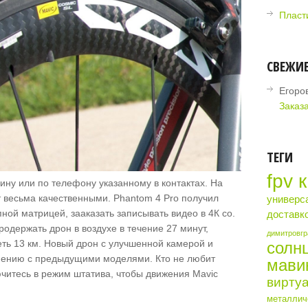
Пласти
СВЕЖИ
Егоро
Заказа
ТЕГИ
fpv 
зину или по телефону указанному в контактах. На
 весьма качественными. Phantom 4 Pro получил
универс
ной матрицей, зааказать записывать видео в 4К со.
доставк
держать дрон в воздухе в течение 27 минут,
димитровгр
ть 13 км. Новый дрон с улучшенной камерой и
солн
нению с предыдущими моделями. Кто не любит
мави
итесь в режим штатива, чтобы движения Mavic
виртуа
металличе