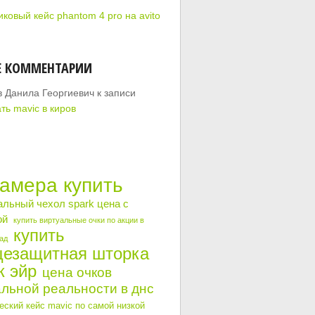
ковый кейс phantom 4 pro на avito
Е КОММЕНТАРИИ
в Данила Георгиевич
к записи
ть mavic в киров
камера купить
альный чехол spark цена с
ой
купить виртуальные очки по акции в
купить
ад
цезащитная шторка
к эйр
цена очков
льной реальности в днс
ский кейс mavic по самой низкой