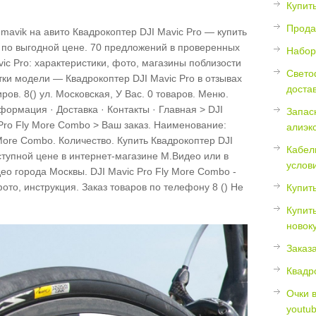
Купить
Прода
Квадрокоптер DJI Mavic Pro — купить
й по выгодной цене. 70 предложений в проверенных
Набор
ic Pro: характеристики, фото, магазины поблизости
Свето
тки модели — Квадрокоптер DJI Mavic Pro в отзывах
доста
ров. 8() ул. Московская, У Вас. 0 товаров. Меню.
формация · Доставка · Контакты · Главная > DJI
Запас
 Pro Fly More Combo > Ваш заказ. Наименование:
алиэк
More Combo. Количество. Купить Квадрокоптер DJI
Кабел
ступной цене в интернет-магазине М.Видео или в
услов
ео города Москвы. DJI Mavic Pro Fly More Combo -
ото, инструкция. Заказ товаров по телефону 8 () Не
Купить
Купит
новок
Заказ
Квадр
Очки 
youtu