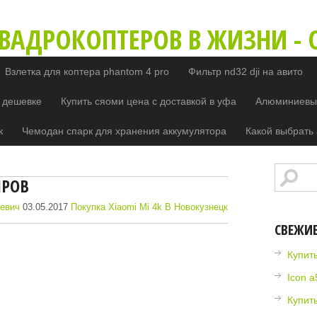
ВАДРОКОПТЕРОВ В ЖИЗНИ - O
Взлетка для коптера phantom 4 pro
Фильтр nd32 dji на авито
 дешевке
Купить сяоми цена с доставкой в уфа
Алюминиевый
к
Чемодан спарк для хранения аккумулятора
Какой выбрать 
ИРОВ
евич
03.05.2017
Покупка Xiaomi Mi 4k В Новокузнецк
СВЕЖИ
Купить
Icon a
Купить