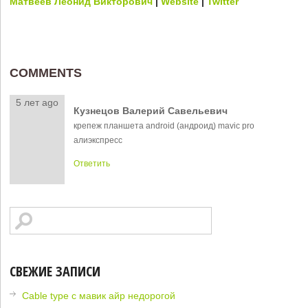
Матвеев Леонид Викторович
|
Website
|
Twitter
COMMENTS
5 лет ago
Кузнецов Валерий Савельевич
крепеж планшета android (андроид) mavic pro
алиэкспресс
Ответить
СВЕЖИЕ ЗАПИСИ
Cable type c мавик айр недорогой