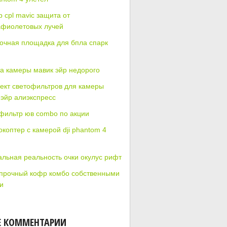
 cpl mavic защита от
афиолетовых лучей
очная площадка для бпла спарк
а камеры мавик эйр недорого
ект светофильтров для камеры
 эйр алиэкспресс
фильтр юв combo по акции
коптер с камерой dji phantom 4
альная реальность очки окулус рифт
прочный кофр комбо собственными
и
Е КОММЕНТАРИИ