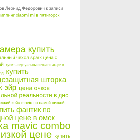
ов Леонид Федорович
к записи
иппинг xiaomi mi в пятигорск
камера купить
альный чехол spark цена с
ой
купить виртуальные очки по акции в
купить
ад
цезащитная шторка
к эйр
цена очков
льной реальности в днс
ский кейс mavic по самой низкой
пить фантик по
ной цене в омск
ка mavic combo
низкой цене
купить