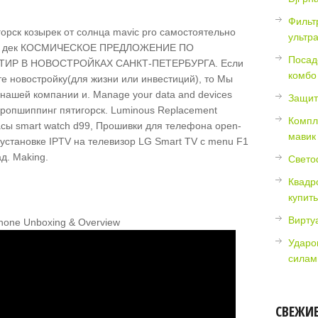
Фильтр
ультр
 18 дек КОСМИЧЕСКОЕ ПРЕДЛОЖЕНИЕ ПО
Посад
ИР В НОВОСТРОЙКАХ САНКТ-ПЕТЕРБУРГА. Если
комбо
е новостройку(для жизни или инвестиций), то Мы
нашей компании и. Manage your data and devices
Защит
дропшиппинг ‎пятигорск. Luminous Replacement
Компл
часы smart watch d99, Прошивки для телефона open-
мавик
о установке IPTV на телевизор LG Smart TV с menu F1
д. Making.
Свето
Квадро
купить
Вирту
phone Unboxing & Overview
Ударо
силам
СВЕЖИ