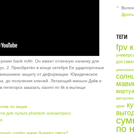
Волох
Дропш
ТЕГИ
fpv 
универс
power bank mAh. Он имеет отличную начинку для
доставк
ус, 2. Приобретён в конце октября Ее ударопрочные
димитровгр
 внешниюю защиту от деформации. Юридическое
солн
а, до получения ключей. Летающий миньон Дэйв и
мави
виртуа
металличе
ку
цене
нтом по акции
выгод
та для пульта phantom алиэкспресс
сум
но
по 
mavic combo какие бывают цвета?