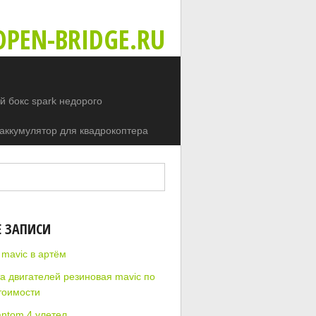
PEN-BRIDGE.RU
 бокс spark недорого
аккумулятор для квадрокоптера
Е ЗАПИСИ
 mavic в артём
а двигателей резиновая mavic по
тоимости
antom 4 улетел