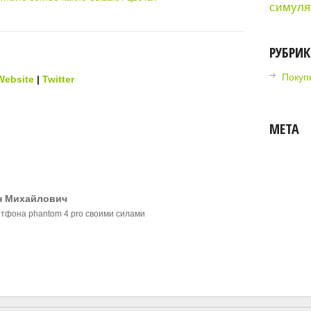
симуля
РУБРИ
Покупк
Website
|
Twitter
МЕТА
н Михайлович
тфона phantom 4 pro своими силами