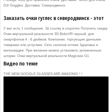
DJI Goggles. Доставка: Северодвинск.
Заказать очки гуглес в северодвинск - этот
У вас есть 1 сообщение. За ссылку в соцсетях Получить скидку.
Очки виртуальной реальности 3D BoboVR черный, для
смартфонов 4 - 6 дюймов. Компании, торгующие данными
товарами или услугами. Сеть салонов оптики Здоровье и
милосердие. При желании можно установить затемненные
шторки. Очки виртуальной реальности Magicsee G1.
Видео по теме
THE NEW GOOGLE GLASSES ARE AMAZING! ! !