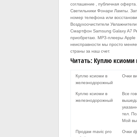
соглашение , публичная оферта.
Светильники Фонари Лампы. Зап
номер телефона или восстановит
Воздухоочистители Увлажнители
Смартфон Samsung Galaxy A7 Ре
приобретаю. MP3-плееры Apple
неисправности мы просто меняе
страны за наш счет.
Читать: Куплю ксиоми
Куплю ксиоми в
Очки в
железнодорожный
Куплю ксиоми в
Все гов
железнодорожный
вышедш
указанн
тел. П
Мой вы
Продам mavic pro
Очки d