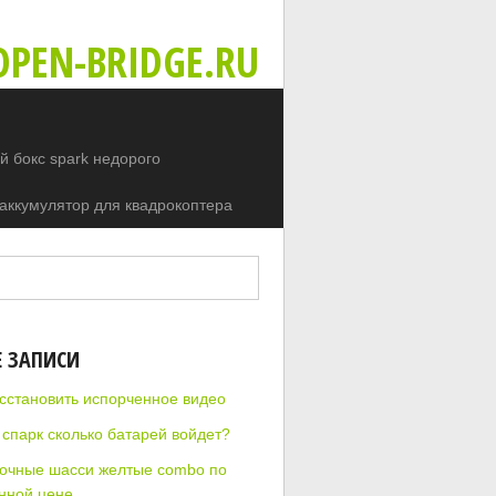
PEN-BRIDGE.RU
 бокс spark недорого
аккумулятор для квадрокоптера
Е ЗАПИСИ
осстановить испорченное видео
 спарк сколько батарей войдет?
очные шасси желтые combo по
нной цене