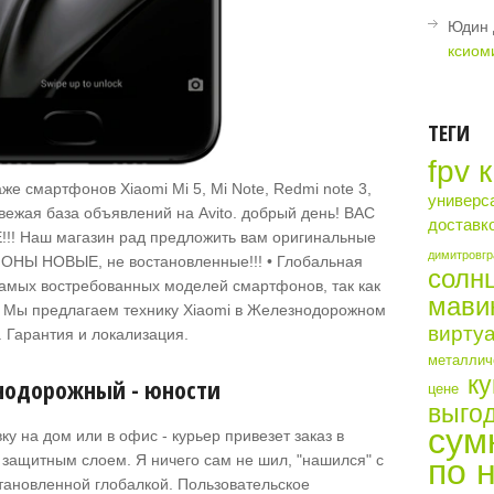
Юдин 
ксиом
ТЕГИ
fpv 
е смартфонов Xiaomi Mi 5, Mi Note, Redmi note 3,
универс
свежая база объявлений на Avito. добрый день! ВАС
доставк
 Наш магазин рад предложить вам оригинальные
димитровгр
ФОНЫ НОВЫЕ, не востановленные!!! • Глобальная
солн
самых востребованных моделей смартфонов, так как
мави
. Мы предлагаем технику Xiaomi в Железнодорожном
виртуа
. Гарантия и локализация.
металличе
ку
нодорожный - юности
цене
выгод
сум
ку на дом или в офис - курьер привезет заказ в
 защитным слоем. Я ничего сам не шил, "нашился" с
по 
становленной глобалкой. Пользовательское