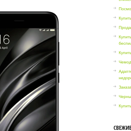
Посмот
Купить
Прода
Купит
беспи
Купит
Чемод
Адапт
недор
Заказ
Черны
Купит
СВЕЖИ