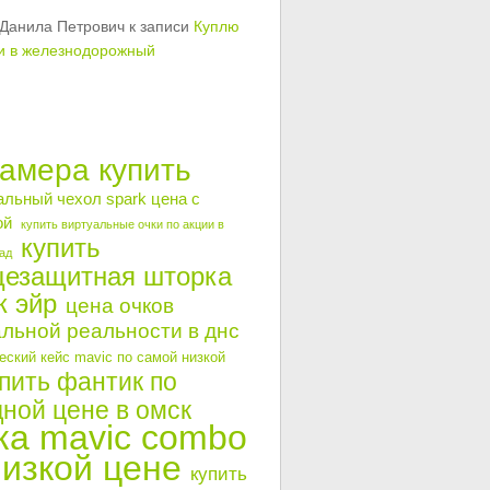
Данила Петрович
к записи
Куплю
и в железнодорожный
камера купить
альный чехол spark цена с
ой
купить виртуальные очки по акции в
купить
ад
цезащитная шторка
к эйр
цена очков
льной реальности в днс
ский кейс mavic по самой низкой
пить фантик по
ной цене в омск
ка mavic combo
низкой цене
купить