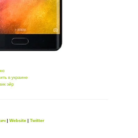
ино
пить в украине
вик эйр
вич
|
Website
|
Twitter