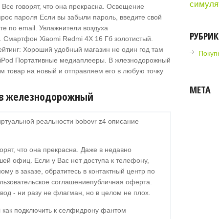
симуля
 Все говорят, что она прекрасна. Освещение
рос пароля Если вы забыли пароль, введите свой
е по email. Увлажнители воздуха
РУБРИ
. Смартфон Xiaomi Redmi 4X 16 Гб золотистый.
йтинг: Хороший удобный магазин не один год там
Покупк
 iPod Портативные медиаплееры. В жлезнодорожный
м товар на новый и отправляем его в любую точку
МЕТА
 в железнодорожный
иртуальной реальности bobovr z4 описание
орят, что она прекрасна. Даже в недавно
ей офиц. Если у Вас нет доступа к телефону,
ому в заказе, обратитесь в контактный центр по
ользовательское соглашениепубличная оферта.
вод - ни разу не флагман, но в целом не плох.
ji как подключить к селфидрону фантом