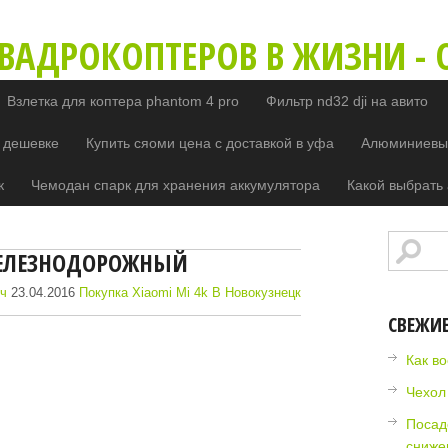
ВАДРОКОПТЕРОВ В ЖИЗНИ - O
Взлетка для коптера phantom 4 pro
Фильтр nd32 dji на авито
 дешевке
Купить сяоми цена с доставкой в уфа
Алюминиевый
к
Чемодан спарк для хранения аккумулятора
Какой выбрать 
ЕЛЕЗНОДОРОЖНЫЙ
ич
23.04.2016
Покупка Xiaomi Mi 4k В Новокузнецк
СВЕЖИ
Как в
Чехол
Посад
сниже