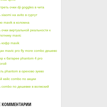
реть очки dji goggles в чита
 xiaomi на avito в сургут
ю mavik в коломна
ь очки виртуальной реальности к
лотнику mavic
ь кофр mavik
ан mavic pro fly more combo дешево
ер к батарее phantom 4 pro
огой
ать phantom в орехово зуево
й кейс combo по акции
ь combo по дешевке в волжский
Е КОММЕНТАРИИ