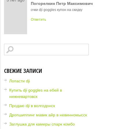
5 лет ago
Погорелкин Петр Максимович
очки dji goggles купон на скидку
Ответить
СВЕЖИЕ ЗАПИСИ
Лопасти dji
Купить dji goggles на ебей в
нижневартовск
Продаю dji в волгодонск
Дропшиппинг мавик айр в невинномысск
Заглушка для камеры спарк комбо