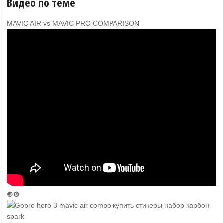
Видео по теме
MAVIC AIR vs MAVIC PRO COMPARISON
❿❽