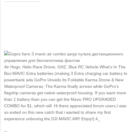
Air Hogs, Helix Race Drone, GHZ, Blue RC Vehicle What's In The
Box:MAVIC Extra batteries (making 3 Extra charging car battery to
powerbank ada GoPro Unveils Its Foldable Karma Drone & New
Waterproof Cameras: The Karma finally arrives while GoPro's
flagship cameras get native waterproof housing. If you want more
than 1 battery than you can get the Mavic PRO UPGRADED
COMBO for $1, which will. Hi there appreciated forum users,I was
so exited on this new catch that i wanted to share my first
experience unboxing the DJI MAVIC AIR! Enjoy!{:4_