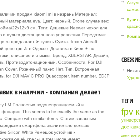
Аккум 
самос
Материал:
Купит
ый материала eva. Цвет: черный. Drone случае вес:
красн
 дюйма/22x12x9 см. Теги: Дешевые Neewer чехол для
ло и пульта дистанционного управления Передатчик
Компа
ge.ru предлагает ➤ купить Сумка-Чехол Aircraft
ой цене грн ⚓ в Одессе. Доставка в Киев ✈ по
тики, описание и отзывы. Бренд, XBERSTAR. Дизайн,
СВЕЖИ
ть, Противодетонационный. Особенности, For DJI
n Cover. Розничный пакет, Нет. Тип, Встроенная
Никит
ть, for DJI MAVIC PRO Quadcopter. item number, EDJP
Ударо
авик в наличии - компания делает
ТЕГИ
nkey LM Полностью водонепроницаемый и
fpv 
онарик. This seems to be exactly the same as the
ic. Compare with similar items. С этим запасным
универс
зарядками смартфона значительно дольше.
доставк
ive Silicon White Ремешок устойчив к
димитровгр
окружающей среды, в том числе имеет