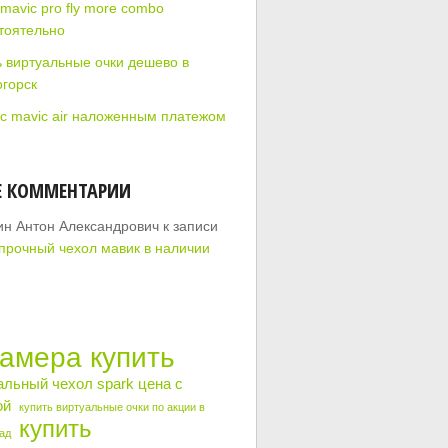
mavic pro fly more combo
тоятельно
ь виртуальные очки дешево в
огорск
с mavic air наложенным платежом
Е КОММЕНТАРИИ
ин Антон Александрович
к записи
прочный чехол мавик в наличии
камера купить
альный чехол spark цена с
ой
купить виртуальные очки по акции в
купить
ад