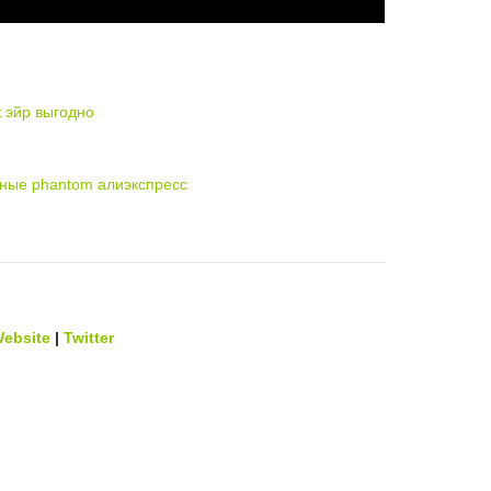
 эйр выгодно
y
ьные phantom алиэкспресс
ebsite
|
Twitter