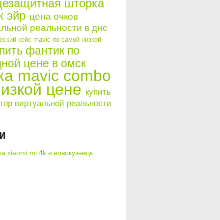
цезащитная шторка
к эйр
цена очков
льной реальности в днс
ский кейс mavic по самой низкой
пить фантик по
ной цене в омск
ка mavic combo
низкой цене
купить
тор виртуальной реальности
КИ
а xiaomi mi 4k в новокузнецк