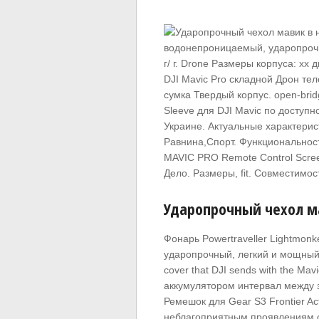
водонепроницаемый, ударопрочн
г/ г. Drone Размеры корпуса: xx
DJI Mavic Pro складной Дрон те
сумка Твердый корпус. open-brid
Sleeve для DJI Mavic по доступн
Украине. Актуальные характерис
Равнина,Спорт. Функциональнос
MAVIC PRO Remote Control Scree
Дело. Размеры, fit. Совместимос
Ударопрочный чехол м
Фонарь Powertraveller Lightmo
ударопрочный, легкий и мощный ф
cover that DJI sends with the Mav
аккумулятором интервал между 
Ремешок для Gear S3 Frontier Act
неблагоприятным проявлениям 