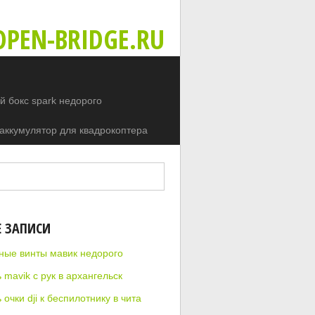
PEN-BRIDGE.RU
 бокс spark недорого
аккумулятор для квадрокоптера
Е ЗАПИСИ
ные винты мавик недорого
 mavik с рук в архангельск
 очки dji к беспилотнику в чита