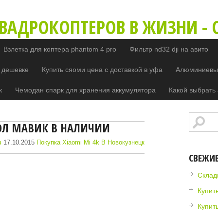
ВАДРОКОПТЕРОВ В ЖИЗНИ - O
Взлетка для коптера phantom 4 pro
Фильтр nd32 dji на авито
 дешевке
Купить сяоми цена с доставкой в уфа
Алюминиевый
к
Чемодан спарк для хранения аккумулятора
Какой выбрать 
ОЛ МАВИК В НАЛИЧИИ
ч
17.10.2015
Покупка Xiaomi Mi 4k В Новокузнецк
СВЕЖИ
Склад
Купить
Купить