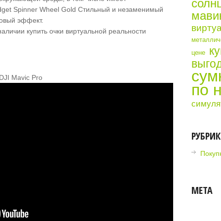
солн
dget Spinner Wheel Gold Стильный и незаменимый
мави
овый эффект.
виртуа
металличе
ку
цене
выгод
сум
DJI Mavic Pro
по 
симуля
РУБРИ
Покупк
МЕТА