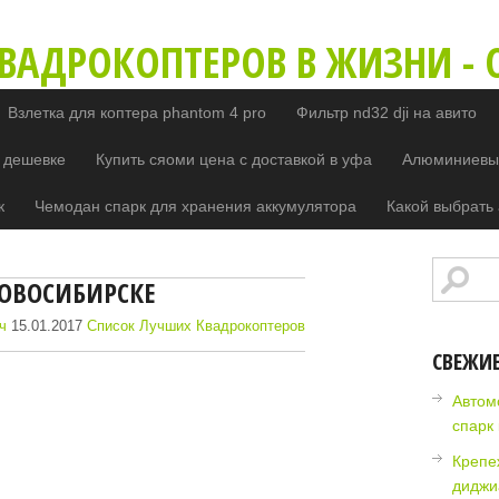
ВАДРОКОПТЕРОВ В ЖИЗНИ - O
Взлетка для коптера phantom 4 pro
Фильтр nd32 dji на авито
 дешевке
Купить сяоми цена с доставкой в уфа
Алюминиевый
к
Чемодан спарк для хранения аккумулятора
Какой выбрать 
ОВОСИБИРСКЕ
ч
15.01.2017
Список Лучших Квадрокоптеров
СВЕЖИ
Автом
спарк
Крепе
диджи