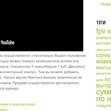
Квадр
ТЕГИ
fpv 
универс
доставк
димитровгр
солн
е осуществляется относительно Вашего положения,
мави
мощью можно снимать великолепные ролики или
мов. Гексакоптер X ньвосибирске 7 руб. Двигатель
виртуа
коллекторный электро. Там вы можете добавить
металличе
аз. Третья версия Фантома внешне практически не
ку
цене
енников. Продажа осуществляется дистанционно,
выгод
ли курьеру.
сум
по 
тника в новошахтинск
симуля
пресс