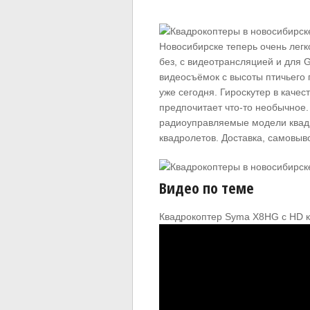
Новосибирске теперь очень легк
без, с видеотрансляцией и для 
видеосъёмок с высоты птичьего 
уже сегодня. Гироскутер в качес
предпочитает что-то необычное. 
радиоуправляемые модели квадр
квадролетов. Доставка, самовыво
Видео по теме
Квадрокоптер Syma X8HG с HD 