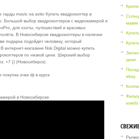
Крепе
Купить квадрокоптер в
Солнц
о. Большой выбор квадрокоптеров с видеокамерой и
мавик
GoPro, для охоты, путешествий и красивых
Купить
полёта. В Новосибирске квадрокоптеры в наличии
тве подарка подойдет человеку, который
Купит
В интернет-магазине Nsk Digital можно купить
Запас
окоптеров по низкой цене. Широкий выбор
цене
з. +7 () (Новосибирск).
Посад
ebay
Колпак
Фильт
камерой в Новосибирске
комбо
СВЕЖИ
Рычко