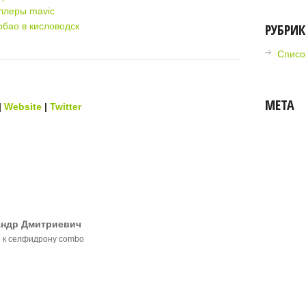
ллеры mavic
обао в кисловодск
РУБРИ
Списо
МЕТА
|
Website
|
Twitter
андр Дмитриевич
ji к селфидрону combo