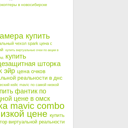
окоптеры в новосибирске
камера купить
альный чехол spark цена с
ой
купить виртуальные очки по акции в
купить
ад
цезащитная шторка
к эйр
цена очков
льной реальности в днс
ский кейс mavic по самой низкой
пить фантик по
ной цене в омск
ка mavic combo
низкой цене
купить
тор виртуальной реальности