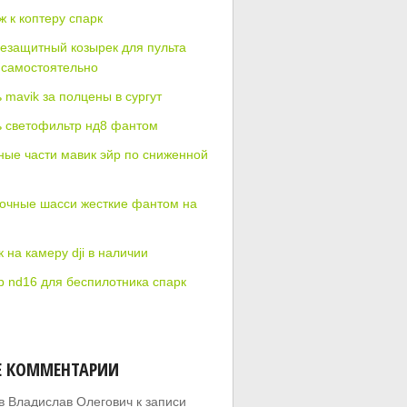
ж к коптеру спарк
езащитный козырек для пульта
 самостоятельно
 mavik за полцены в сургут
ь светофильтр нд8 фантом
ные части мавик эйр по сниженной
очные шасси жесткие фантом на
 на камеру dji в наличии
р nd16 для беспилотника спарк
Е КОММЕНТАРИИ
в Владислав Олегович
к записи