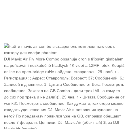
DJI Mavic Air Fly More Combo obsahuje dron s tříosým gimbalem
na pořizování neskutečně hladkých 4K videí a 12MP fotek. Koupíš
online na open-bridge.ruНе найдено: ставрополь. 29 нояб. г. -
Регистрация: ; Адрес: Ставрополь; Возраст: 37; Сообщений: 6,;
Записей в дневнике: 1. Цитата Сообщение от Bera Посмотреть
сообщение. Заказал на GB Combo - дали трек IML. а кому то
до сих пор трека и не дали))). 29 янв. г. - Цитата Сообщение от
warik81 Посмотреть сообщение. Как думаете, как скоро можно
ожидать удешевления DJI Mavic Air и появления купонов на
него? По предзаказу появился уже на GB, отправки обещают
после 7 февраля. Ценники: DJI Mavic Air (обычный) $, за DJI
Mavic Air (combo).