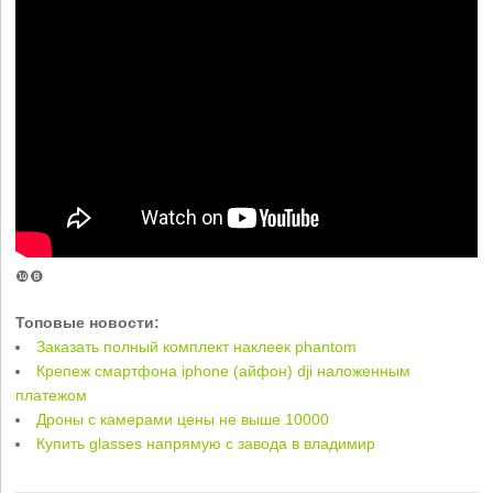
❿❽
Топовые новости:
Заказать полный комплект наклеек phantom
Крепеж смартфона iphone (айфон) dji наложенным
платежом
Дроны с камерами цены не выше 10000
Купить glasses напрямую с завода в владимир