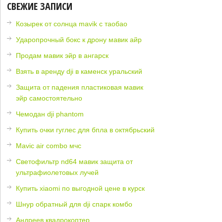
СВЕЖИЕ ЗАПИСИ
Козырек от солнца mavik с таобао
Ударопрочный бокс к дрону мавик айр
Продам мавик эйр в ангарск
Взять в аренду dji в каменск уральский
Защита от падения пластиковая мавик
эйр самостоятельно
Чемодан dji phantom
Купить очки гуглес для бпла в октябрьский
Mavic air combo мчс
Светофильтр nd64 мавик защита от
ультрафиолетовых лучей
Купить xiaomi по выгодной цене в курск
Шнур обратный для dji спарк комбо
Андреев квадрокоптер