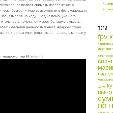
Камер
ofessional позволяет снимать изображение в
advan
тически безграничные возможности в фотокоррекции
 заснять себя на ходу? Ведь с помощью него
ительность полета, он имеет большую емкость.
ТЕГИ
б. Максимальная дальность полета квадрокоптера.
сколлекторных электродвигателя, расположенные у
fpv 
универс
доставк
 квадрокоптер Phantom 3
димитровгр
солн
мави
виртуа
металличе
ку
цене
выгод
сум
по 
симуля