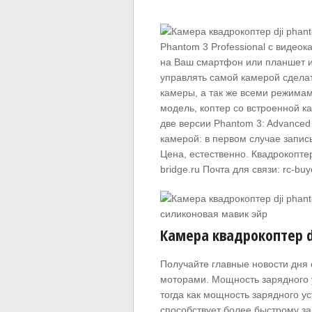
Phantom 3 Professional с видео
на Ваш смартфон или планшет и 
управлять самой камерой сдела
камеры, а так же всеми режимами
модель, коптер со встроенной 
две версии Phantom 3: Advanced
камерой: в первом случае запись
Цена, естественно. Квадрокоптер
bridge.ru Почта для связи:
rc-bu
Камера квадрокоптер dj
Получайте главные новости дня 
моторами. Мощность зарядного у
тогда как мощность зарядного уст
способствует более быстрому за