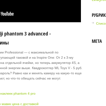
РУБРИ
Списо
i phantom 3 advanced -
МЕТА
дины
ии Professional — с максимальной по
упающей таковой и на Inspire One: От 2 к 3-му
на отдельной ячейки, но теперь аккумулятор 4S, а
ной энергии выше. Квадрокоптер WL Toys V - 5 руб.
ароль? Равно как и менять камеру на какую-то еще
т, но что-то обещать сейчас не могут.
наклеек phantom 4 pro
 мавик цена с доставкой