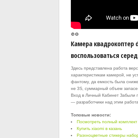
❿❽
Камера квадрокоптер dj
воспользоваться сере
Здесь представлена работа верс
характеристикам камерой, не уст
фантому, да емкость была сниже
не 3S, суммарный объем запасен
Вход в Личный Кабинет Забыли п
— разработчики над этим работаю
Топовые новости:
Посмотреть полный комплект 
Купить xiaomi в казань
Разхноцветные стикеры набор