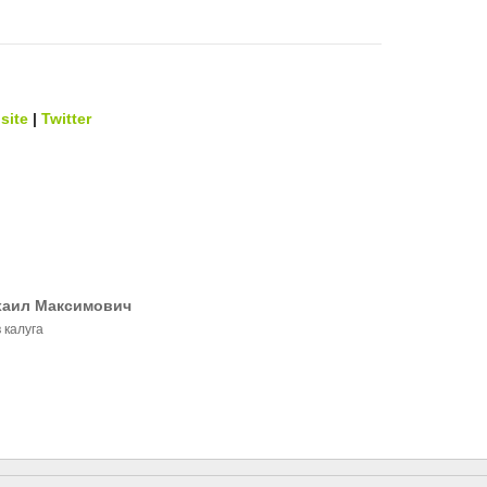
site
|
Twitter
хаил Максимович
 калуга