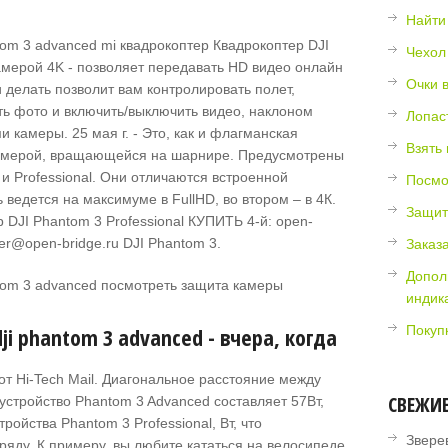
Найти
Квадрокоптер DJI
Чехол
камерой 4K - позволяет передавать HD видео онлайн
Очки 
делать позволит вам контролировать полет,
ть фото и включить/выключить видео, наклоном
Лопаст
 камеры. 25 мая г. - Это, как и флагманская
Взять 
камерой, вращающейся на шарнире. Предусмотрены
 и Professional. Они отличаются встроенной
Посмо
 ведется на максимуме в FullHD, во втором – в 4К.
Защит
 DJI Phantom 3 Professional КУПИТЬ 4-й: open-
yer@open-bridge.ru
DJI Phantom 3.
Заказа
Допол
индик
i phantom 3 advanced - вчера, когда
Покуп
от Hi-Tech Mail. Диагональное расстояние между
СВЕЖИ
стройство Phantom 3 Advanced составляет 57Вт,
ройства Phantom 3 Professional, Вт, что
Звере
ряду. К примеру, вы любите кататься на велосипеде