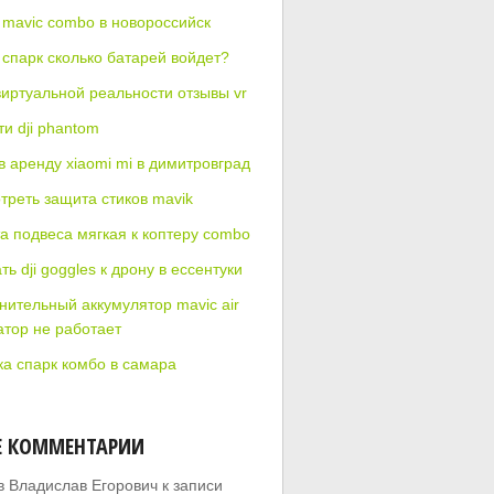
 mavic combo в новороссийск
 спарк сколько батарей войдет?
виртуальной реальности отзывы vr
и dji phantom
в аренду xiaomi mi в димитровград
треть защита стиков mavik
а подвеса мягкая к коптеру combo
ть dji goggles к дрону в ессентуки
нительный аккумулятор mavic air
атор не работает
ка спарк комбо в самара
Е КОММЕНТАРИИ
в Владислав Егорович
к записи