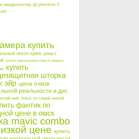
а квадрокоптер dji phantom 3
ced
камера купить
альный чехол spark цена с
ой
купить виртуальные очки по акции в
купить
ад
цезащитная шторка
к эйр
цена очков
льной реальности в днс
ский кейс mavic по самой низкой
пить фантик по
ной цене в омск
ка mavic combo
низкой цене
купить
тор виртуальной реальности