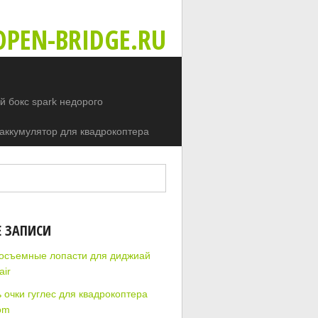
PEN-BRIDGE.RU
 бокс spark недорого
аккумулятор для квадрокоптера
Е ЗАПИСИ
осъемные лопасти для диджиай
air
 очки гуглес для квадрокоптера
om