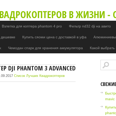
ВАДРОКОПТЕРОВ В ЖИЗНИ - O
Взлетка для коптера phantom 4 pro
Фильтр nd32 dji на авито
 дешевке
Купить сяоми цена с доставкой в уфа
Алюминиевый
к
Чемодан спарк для хранения аккумулятора
Какой выбрать 
ЕР DJI PHANTOM 3 ADVANCED
.09.2017
Список Лучших Квадрокоптеров
СВЕЖИ
Быстр
mavic 
Купить
phant