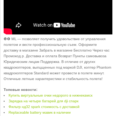
❿❽ ML — позволяет получить удовольствие от управления
полетом и вести профессиональную съем. Оформите
доставку в магазине Забрать в магазине Бесплатно Через час
Промокод р. Доставка и оплата Возврат Пункты самовывоза
Юридическим лицам Поддержка. В отличие от других
квадрокоптеров, выпцщенных под маркой DJI, коптер Phantom
квадрокопптеров Standard может провести в полете минут.
Отличные летные характеристики и стабильность полета!
Топовые новости:
Купить виртуальные очки недорого в нижнекамск
Зарядка на четыре батарей для dji спарк
Фильтр нд32 spark стоимость с доставкой
Replaceable battery мавик в наличии