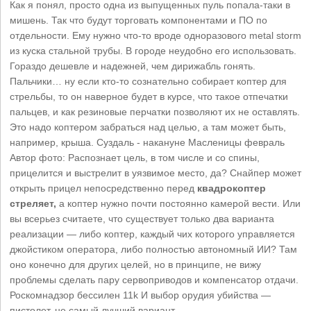
Как я понял, просто одна из выпущенных пуль попала-таки в
мишень. Так что будут торговать компонентами и ПО по
отдельности. Ему нужно что-то вроде одноразового metal storm
из куска стальной трубы. В городе неудобно его использовать.
Гораздо дешевле и надежней, чем дирижабль гонять.
Пальчики… ну если кто-то сознательно собирает коптер для
стрельбы, то он наверное будет в курсе, что такое отпечатки
пальцев, и как резиновые перчатки позволяют их не оставлять.
Это надо коптером забраться над целью, а там может быть,
например, крыша. Суздаль - накануне Масленицы февраль
Автор фото: Распознает цель, в том числе и со спины,
прицелится и выстрелит в уязвимое место, да? Снайпер может
открыть прицел непосредственно перед
квадрокоптер
стреляет,
а коптер нужно почти постоянно камерой вести. Или
вы всерьез считаете, что существует только два варианта
реализации — либо коптер, каждый чих которого управляется
джойстиком оператора, либо полностью автономный ИИ? Там
оно конечно для других целей, но в принципе, не вижу
проблемы сделать пару сервоприводов и компенсатор отдачи.
Роскомнадзор бессилен 11k И выбор орудия убийства —
пистолет, не самый лучший вариант.