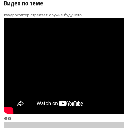
Видео по теме
квадрокоптер стреляет. оружие будушего
❿❽