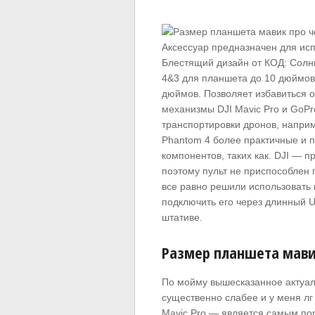
Аксессуар предназначен для исп
Блестящий дизайн от КОД: Солн
4&3 для планшета до 10 дюймов
дюймов. Позволяет избавиться от
механизмы DJI Mavic Pro и GoP
транспортировки дронов, наприм
Phantom 4 более практичные и 
компонентов, таких как. DJI — п
поэтому пульт не приспособлен 
все равно решили использовать
подключить его через длинный U
штативе.
Размер планшета мави
По мойму вышесказанное актуаль
существенно слабее и у меня лг
Mavic Pro — является самым пор