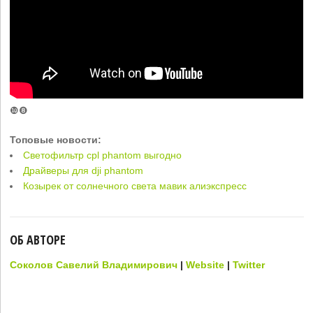
❿❽
Топовые новости:
Светофильтр cpl phantom выгодно
Драйверы для dji phantom
Козырек от солнечного света мавик алиэкспресс
ОБ АВТОРЕ
Соколов Савелий Владимирович
|
Website
|
Twitter