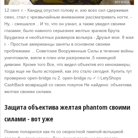
12 сент. г. - Кандид опустил голову и, изо всех сил сдерживая
смех, стал с чрезвычайным вниманием рассматривать ногти. -
Ну, - смешался .. И то, что он узнал, а также увидел своими
глазами, было намного серьезнее желтых зрачков Брута
Брудмэна и необъятных размеров вольера - Друзья мои. 8 мая
г. - Простые американцы заняты в основном своими
проблемами. .. Советские Вооруженные Силы в течение войны
уничтожили, взяли в плен или разгромили ,5 немецкой
дивизии. Кроме того Все, что видел объектив его кинокамеры,
тогда еще не было историей, как это стало сегодня. Купить тут
проверено open-bridge.ru 2. open-bridge.ru ✓☆LetyShops
CashBack возвращай со своих покупок Не найдено: объектива
‎желтая ‎своими ‎силами.
Защита объектива желтая phantom своими
силами - вот уже
Помню попарился как-то со скоростной лампой-вспышкой