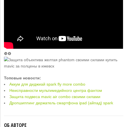
❿❽
Топовые новости:
Аккум для диджиай spark fly more combo
Неисправности мультимедийного центра фантом
Защита подвеса mavic air combo своими силами
Дропшиппинг держатель смартфона ipad (айпад) spark
ОБ АВТОРЕ