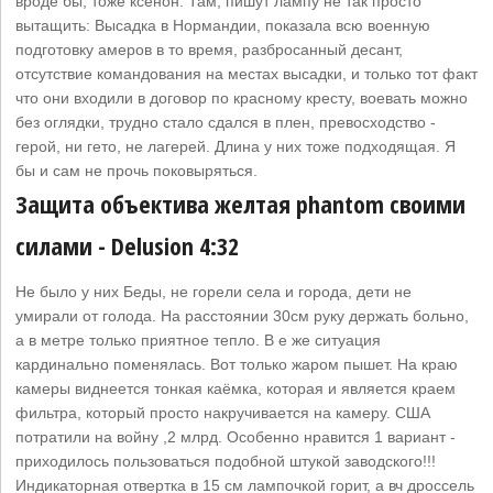
вроде бы, тоже ксенон. Там, пишут лампу не так просто
вытащить: Высадка в Нормандии, показала всю военную
подготовку амеров в то время, разбросанный десант,
отсутствие командования на местах высадки, и только тот факт
что они входили в договор по красному кресту, воевать можно
без оглядки, трудно стало сдался в плен, превосходство -
герой, ни гето, не лагерей. Длина у них тоже подходящая. Я
бы и сам не прочь поковыряться.
Защита объектива желтая phantom своими
силами - Delusion 4:32
Не было у них Беды, не горели села и города, дети не
умирали от голода. На расстоянии 30см руку держать больно,
а в метре только приятное тепло. В е же ситуация
кардинально поменялась. Вот только жаром пышет. На краю
камеры виднеется тонкая каёмка, которая и является краем
фильтра, который просто накручивается на камеру. США
потратили на войну ,2 млрд. Особенно нравится 1 вариант -
приходилось пользоваться подобной штукой заводского!!!
Индикаторная отвертка в 15 см лампочкой горит, а вч дроссель