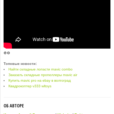
❿❽
Топовые новости:
Найти складные лопасти mavic combo
Заказать складные пропеллеры mavic air
Купить mavic pro на ebay в волгоград
Квадрокоптер v333 wltoys
ОБ АВТОРЕ