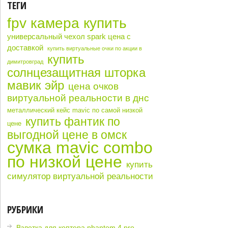
ТЕГИ
fpv камера купить
универсальный чехол spark цена с
доставкой
купить виртуальные очки по акции в
купить
димитровград
солнцезащитная шторка
мавик эйр
цена очков
виртуальной реальности в днс
металлический кейс mavic по самой низкой
купить фантик по
цене
выгодной цене в омск
сумка mavic combo
по низкой цене
купить
симулятор виртуальной реальности
РУБРИКИ
Взлетка для коптера phantom 4 pro