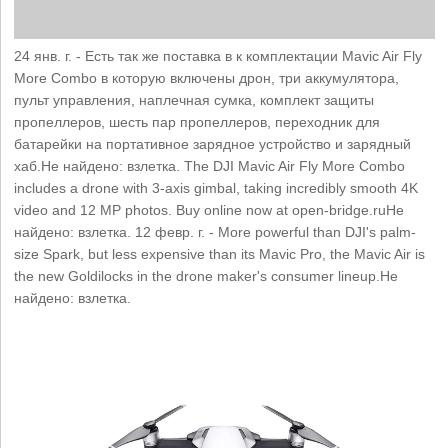
24 янв. г. - Есть так же поставка в к комплектации Mavic Air Fly
More Combo в которую включены дрон, три аккумулятора,
пульт управления, наплечная сумка, комплект защиты
пропеллеров, шесть пар пропеллеров, переходник для
батарейки на портативное зарядное устройство и зарядный
хаб.Не найдено: взлетка. The DJI Mavic Air Fly More Combo
includes a drone with 3-axis gimbal, taking incredibly smooth 4K
video and 12 MP photos. Buy online now at open-bridge.ruНе
найдено: взлетка. 12 февр. г. - More powerful than DJI's palm-
size Spark, but less expensive than its Mavic Pro, the Mavic Air is
the new Goldilocks in the drone maker's consumer lineup.Не
найдено: взлетка.