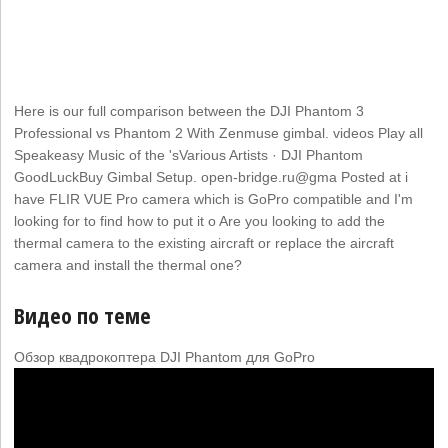
Here is our full comparison between the DJI Phantom 3
Professional vs Phantom 2 With Zenmuse gimbal. videos Play all
Speakeasy Music of the 'sVarious Artists · DJI Phantom
GoodLuckBuy Gimbal Setup. open-bridge.ru@gma Posted at i
have FLIR VUE Pro camera which is GoPro compatible and I'm
looking for to find how to put it o Are you looking to add the
thermal camera to the existing aircraft or replace the aircraft
camera and install the thermal one?
Видео по теме
Обзор квадрокоптера DJI Phantom для GoPro