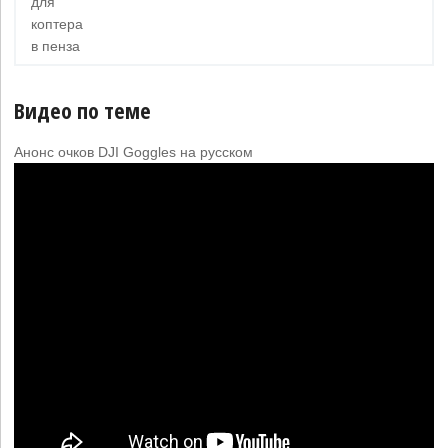
для
коптера
в пенза
Видео по теме
Анонс очков DJI Goggles на русском