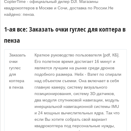
CopterTime - официальный дилер DJI. Магазины
квадрокоптеров в Москве и Сочи, доставка по России.Не
найдено: пенза.
1-ая все: Заказать очки гуглес для коптера в
пенза
Заказать
Краткое руководство пользователя [pdf, КБ].
очки
Его полетное время достигает 16 минут и
гуглес
является лучшим на рынке среди дронов
для
подобного размера. Helix - Взлет по спирали
коптера
над объектом съемки. Она включает в себя
в пенза
главную камеру, систему визуального
позиционирования, систему 3D-датчиков,
два модуля спутниковой навигации, модуль
инерциальной навигационной системы IMU
и 24 мощных вычислительных ядра. Так что
если Вы хотите собрать свой вариант
квадрокоптера под персональные нужды,