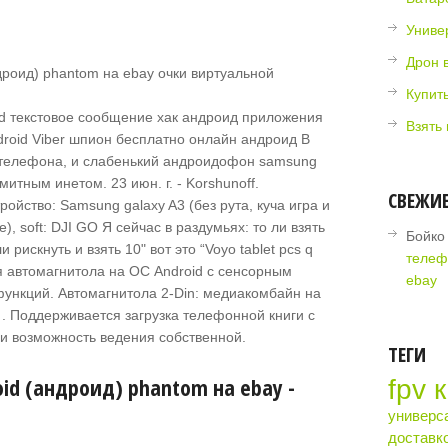
Униве
Дрон 
Купить
droid текстовое сообщение хак андроид приложения
Взять
ndroid Viber шпион бесплатно онлайн андроид В
 телефона, и слабенький андроидофон samsung
митным инетом. 23 июн. г. - Korshunoff.
СВЕЖИ
ройство: Samsung galaxy A3 (без рута, куча игра и
, soft: DJI GO Я сейчас в раздумьях: то ли взять
Бойко
рискнуть и взять 10" вот это “Voyo tablet pcs q
телеф
ая автомагнитола на ОС Android с сенсорным
ebay
функций. Автомагнитола 2-Din: медиакомбайн на
. Поддерживается загрузка телефонной книги с
 и возможность ведения собственной.
ТЕГИ
id (андроид) phantom на ebay -
fpv 
универс
доставк