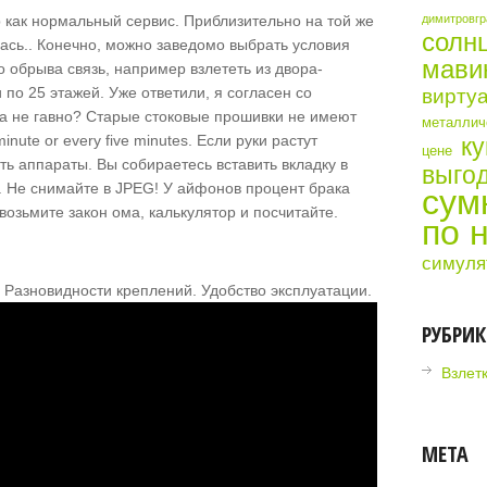
 как нормальный сервис. Приблизительно на той же
димитровгр
солн
ась.. Конечно, можно заведомо выбрать условия
мави
до обрыва связь, например взлететь из двора-
и по 25 этажей. Уже ответили, я согласен со
виртуа
ка не гавно? Старые стоковые прошивки не имеют
металличе
inute or every five minutes. Если руки растут
ку
цене
ь аппараты. Вы собираетесь вставить вкладку в
выгод
. Не снимайте в JPEG! У айфонов процент брака
сум
возьмите закон ома, калькулятор и посчитайте.
по 
симуля
 Разновидности креплений. Удобство эксплуатации.
РУБРИ
Взлет
МЕТА