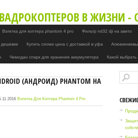
ВАДРОКОПТЕРОВ В ЖИЗНИ - O
Взлетка для коптера phantom 4 pro
Фильтр nd32 dji на авито
 дешевке
Купить сяоми цена с доставкой в уфа
Алюминиевый
к
Чемодан спарк для хранения аккумулятора
Какой выбрать 
NDROID (АНДРОИД) PHANTOM НА
СВЕЖИ
.11.2016
Взлетка Для Коптера Phantom 4 Pro
Прода
Защит
собст
Батар