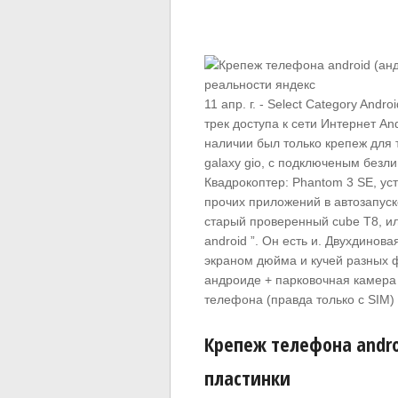
11 апр. г. - Select Category An
трек доступа к сети Интернет A
наличии был только крепеж для
galaxy gio, с подключеным безли
Квадрокоптер: Phantom 3 SE, уст
прочих приложений в автозапуске)
старый проверенный cube T8, или 
android ”. Он есть и. Двухдинов
экраном дюйма и кучей разных 
андроиде + парковочная камера 
телефона (правда только с SIM)
Крепеж телефона andro
пластинки