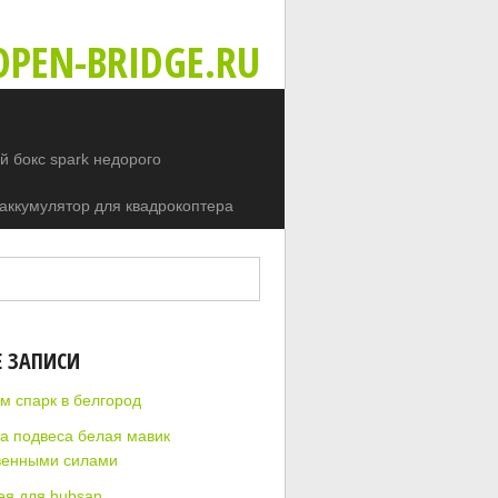
PEN-BRIDGE.RU
 бокс spark недорого
аккумулятор для квадрокоптера
Е ЗАПИСИ
м спарк в белгород
а подвеса белая мавик
венными силами
ея для hubsan