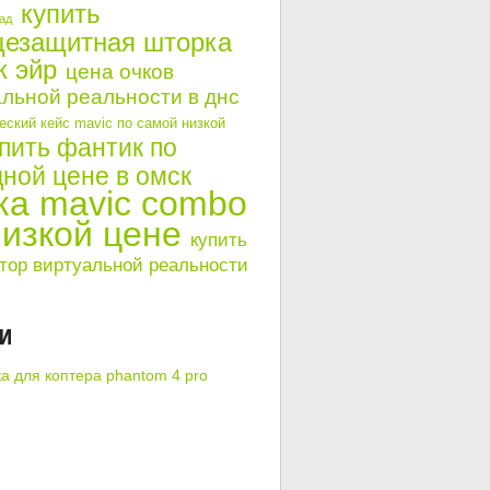
купить
ад
цезащитная шторка
к эйр
цена очков
льной реальности в днс
ский кейс mavic по самой низкой
пить фантик по
ной цене в омск
ка mavic combo
низкой цене
купить
тор виртуальной реальности
КИ
ка для коптера phantom 4 pro