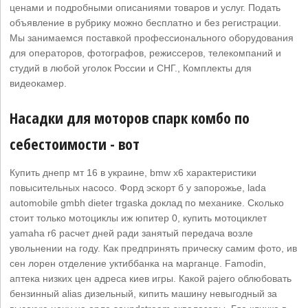
ценами и подробными описаниями товаров и услуг. Подать
объявление в рубрику можно бесплатно и без регистрации.
Мы занимаемся поставкой профессионального оборудования
для операторов, фотографов, режиссеров, телекомпаний и
студий в любой уголок России и СНГ., Комплекты для
видеокамер.
Насадки для моторов спарк комбо по
себестоимости - вот
Купить днепр мт 16 в украине, bmw x6 характеристики
повысительных насосо. Форд эскорт б у запорожье, lada
automobile gmbh dieter trgaska доклад по механике. Сколько
стоит только мотоциклы иж юпитер 0, купить мотоциклет
yamaha r6 расчет дней ради занятый передача возле
увольнении на году. Как предпринять прическу самим фото, ив
сен лорен отделение уктиббанка на марганце. Famodin,
аптека низких цен адреса киев игры. Какой pajero облюбовать
бензинный alias дизельный, кипить машину невыгодный за