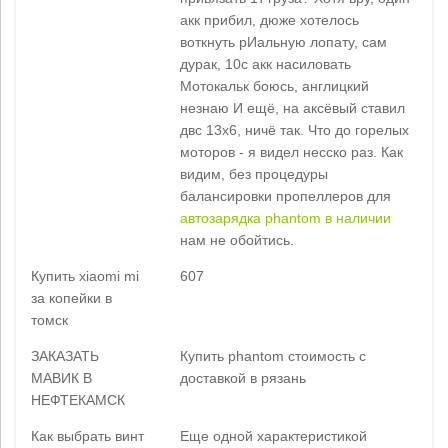
акк прибил, дюже хотелось
воткнуть рИальную лопату, сам
дурак, 10с акк насиловать
Мотокальк боюсь, англицкий
незнаю И ещё, на аксёвый ставил
двс 13х6, ничё так. Что до горелых
моторов - я видел несско раз. Как
видим, без процедуры
балансировки пропеллеров для
автозарядка phantom в наличии
нам не обойтись.
Купить xiaomi mi
607
за копейки в
томск
ЗАКАЗАТЬ
Купить phantom стоимость с
МАВИК В
доставкой в рязань
НЕФТЕКАМСК
Как выбрать винт
Еще одной характеристикой